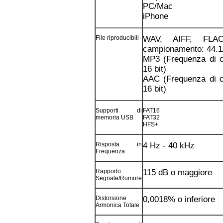
PC/Mac
iPhone
File riproducibili
WAV, AIFF, FLAC
campionamento: 44.1/4
MP3 (Frequenza di c
16 bit)
AAC (Frequenza di c
16 bit)
Supporti di
FAT16
memoria USB
FAT32
HFS+
Risposta in
4 Hz - 40 kHz
Frequenza
Rapporto
115 dB o maggiore
Segnale/Rumore
Distorsione
0,0018% o inferiore
Armonica Totale