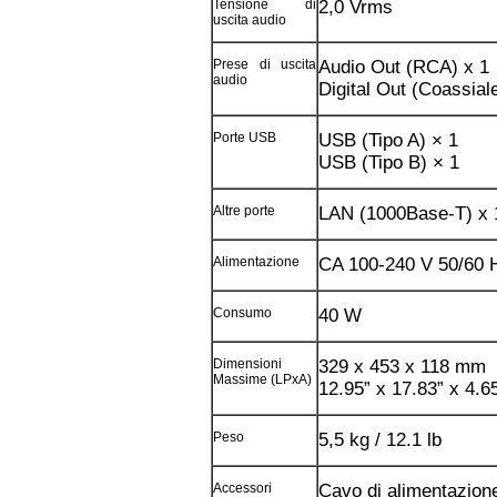
Tensione di
2,0 Vrms
uscita audio
Prese di uscita
Audio Out (RCA) x 1
audio
Digital Out (Coassial
Porte USB
USB (Tipo A) × 1
USB (Tipo B) × 1
Altre porte
LAN (1000Base-T) x 
Alimentazione
CA 100-240 V 50/60 
Consumo
40 W
Dimensioni
329 x 453 x 118 mm
Massime (LPxA)
12.95” x 17.83” x 4.6
Peso
5,5 kg / 12.1 lb
Accessori
Cavo di alimentazione