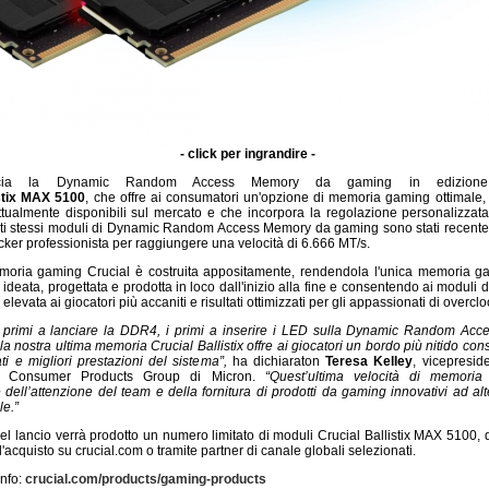
- click per ingrandire -
ncia la Dynamic Random Access Memory da gaming in edizione l
istix MAX 5100
, che offre ai consumatori un'opzione di memoria gaming ottimale, 
ttualmente disponibili sul mercato e che incorpora la regolazione personalizzata 
ti stessi moduli di Dynamic Random Access Memory da gaming sono stati recentem
cker professionista per raggiungere una velocità di 6.666 MT/s.
oria gaming Crucial è costruita appositamente, rendendola l'unica memoria ga
 ideata, progettata e prodotta in loco dall'inizio alla fine e consentendo ai moduli
à elevata ai giocatori più accaniti e risultati ottimizzati per gli appassionati di overcl
 i primi a lanciare la DDR4, i primi a inserire i LED sulla Dynamic Random Ac
a nostra ultima memoria Crucial Ballistix offre ai giocatori un bordo più nitido co
ti e migliori prestazioni del sistema”,
ha dichiaraton
Teresa Kelley
, vicepresid
l Consumer Products Group di Micron.
“Quest’ultima velocità di memoria 
 dell’attenzione del team e della fornitura di prodotti da gaming innovativi ad alt
le.”
 lancio verrà prodotto un numero limitato di moduli Crucial Ballistix MAX 5100, dis
'acquisto su crucial.com o tramite partner di canale globali selezionati.
info:
crucial.com/products/gaming-products