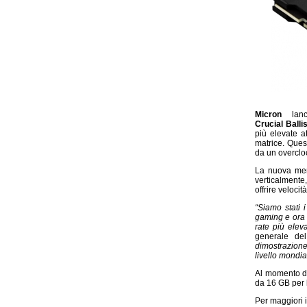
Micron
la
Crucial Ball
più elevate a
matrice. Ques
da un overclo
La nuova mem
verticalmente,
offrire velocit
“Siamo stati
gaming e ora l
rate più eleva
generale de
dimostrazione
livello mondia
Al momento del
da 16 GB per l
Per maggiori 