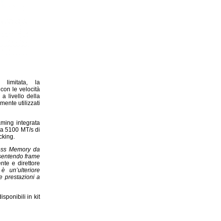
imitata, la
con le velocità
a livello della
ente utilizzati
ming integrata
 da 5100 MT/s di
ocking.
cess Memory da
nsentendo frame
ente e direttore
è un’ulteriore
e prestazioni a
ponibili in kit