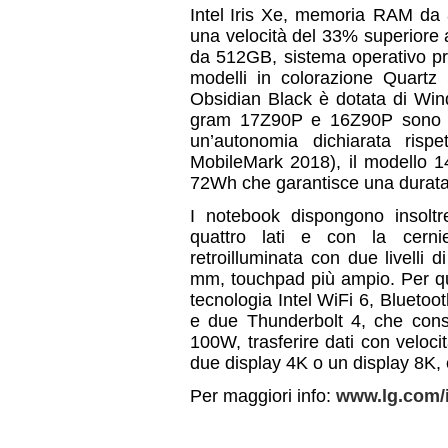
Intel
Iris Xe, memoria RAM da
una velocità del 33% superiore
da 512GB, sistema operativo pr
modelli in colorazione Quartz
Obsidian Black è dotata di Wind
gram 17Z90P e 16Z90P sono do
un’autonomia dichiarata risp
MobileMark 2018), il modello 1
72Wh che garantisce una durata 
I notebook dispongono insoltr
quattro lati e con la cerni
retroilluminata con due livelli 
mm, touchpad più ampio. Per qua
tecnologia Intel WiFi 6, Blueto
e due Thunderbolt 4, che conse
100W, trasferire dati con veloc
due display 4K o un display 8K,
Per maggiori info:
www.lg.com/i