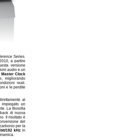
ference Series.
010, a partire
uesta versione
zioni audio e un
N Master Clock
e, migliorando
ndizioni reali.
oni e le perdite
irettamente al
e impiegato un
e. La filosofia
edback di nuova
. Il risultato è
onversione del
 carbonio per la
 bit/192 kHz
in
dinamica.