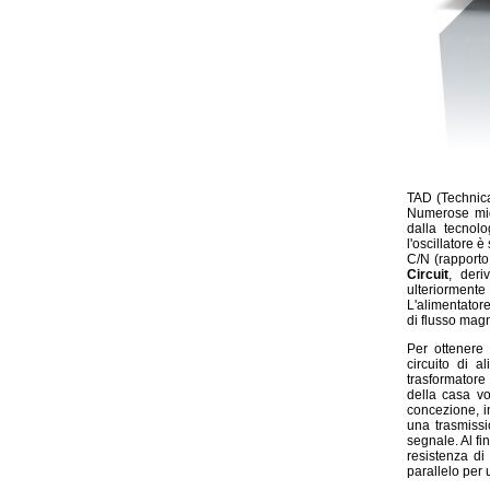
TAD (Technica
Numerose migl
dalla tecnol
l'oscillatore 
C/N (rapporto
Circuit
, deri
ulteriormente
L'alimentatore
di flusso magn
Per ottenere 
circuito di 
trasformatore
della casa vo
concezione, in
una trasmiss
segnale. Al fi
resistenza d
parallelo per