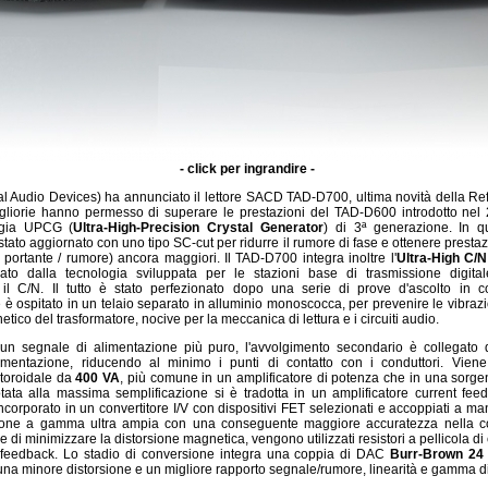
- click per ingrandire -
l Audio Devices) ha annunciato il lettore SACD TAD-D700, ultima novità della Re
iorie hanno permesso di superare le prestazioni del TAD-D600 introdotto nel 2
ogia UPCG (
Ultra-High-Precision Crystal Generator
) di 3ª generazione. In q
è stato aggiornato con uno tipo SC-cut per ridurre il rumore di fase e ottenere presta
 portante / rumore) ancora maggiori. Il TAD-D700 integra inoltre l'
Ultra-High C/
vato dalla tecnologia sviluppata per le stazioni base di trasmissione digital
 il C/N. Il tutto è stato perfezionato dopo una serie di prove d'ascolto in co
 è ospitato in un telaio separato in alluminio monoscocca, per prevenire le vibrazi
etico del trasformatore, nocive per la meccanica di lettura e i circuiti audio.
un segnale di alimentazione più puro, l'avvolgimento secondario è collegato d
alimentazione, riducendo al minimo i punti di contatto con i conduttori. Vien
 toroidale da
400 VA
, più comune in un amplificatore di potenza che in una sorgent
tata alla massima semplificazione si è tradotta in un amplificatore current fe
corporato in un convertitore I/V con dispositivi FET selezionati e accoppiati a mano
ione a gamma ultra ampia con una conseguente maggiore accuratezza nella c
ne di minimizzare la distorsione magnetica, vengono utilizzati resistori a pellicola di
i feedback. Lo stadio di conversione integra una coppia di DAC
Burr-Brown 24
 una minore distorsione e un migliore rapporto segnale/rumore, linearità e gamma 