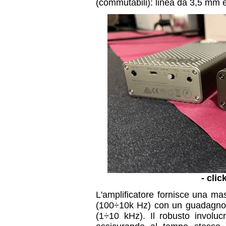
(commutabili): linea da 3,5 mm 
- clic
L'amplificatore fornisce una m
(100÷10k Hz) con un guadagno
(1÷10 kHz). Il robusto involuc