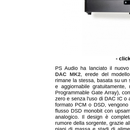
- clic
PS Audio ha lanciato il nuov
DAC MK2
, erede del modello 
rimane la stessa, basata su un 
e aggiornabile gratuitamente
Programmable Gate Array), con f
zero e senza l'uso di DAC IC o altri
formato PCM o DSD, vengono so
flusso DSD monobit con upsampl
analogico. Il design è complet
rumore della sorgente, grazie all
piani di massa e stadi di alime