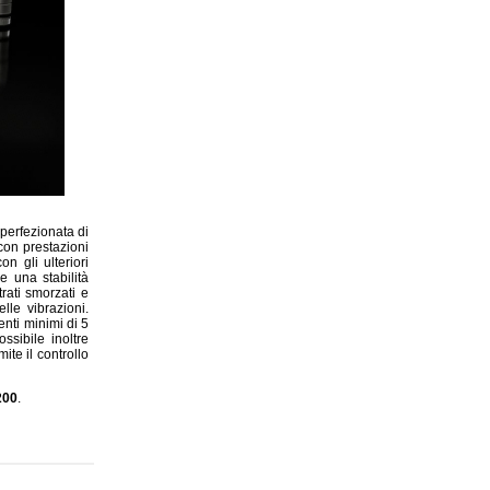
perfezionata di
on prestazioni
on gli ulteriori
e una stabilità
rati smorzati e
lle vibrazioni.
nti minimi di 5
ssibile inoltre
e il controllo
200
.