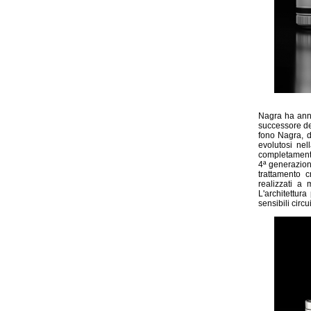
Nagra ha annu
successore de
fono Nagra, d
evolutosi nel
completamente
4ª generazion
trattamento c
realizzati a
L'architettur
sensibili circui