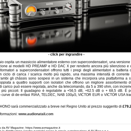
- click per ingrandire -
laio ospita un massiccio alimentatore esterno con supercondensatori, una versione 
azione ai modelli HD PREAMP e HD DAC X per renderlo ancora più silenzioso e c
asformatori a supercondensatori offrono tutti i pregi degli alimentatori a batteria c
n ciclo di carica / scarica molto più rapido, una massima intensità di corrente 
trambi gli châssis sono sospesi in un sistema che incorpora una piattaforma a st
coppiata a quattro supporti con isolatori che offrono un migliore assorbimento de
i carico può essere regolata, anche da telecomando, da 5 a 390 ohm, con increme
 più piccoli. Il guadagno è regolabile a +56,5 dB, +62.5 dB o + 68,5 dB. È po
le curve di de-enfasi RIAA, TELDEC, NAB 100µS, VICTOR EUR o VICTOR USA tramit
HONO sarà commercializzato a breve nel Regno Unito al prezzo suggerito di
£79.
informazioni:
www.audionatali.com
 da AV Magazine: https://www.avmagazine.it
 e la distribuzione (anche parziale) senza la previa autorizzazione di AV Raw s.n.c.