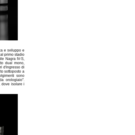
erca e sviluppo e
al primo stadio
ile Nagra IV-S,
tto dual mono,
ri d'ingresso di
to sottoposto a
olgimenti sono
a orologiaio".
 dove isolare i