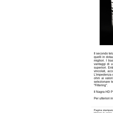
Il secondo te
quelli in dot
migliori. I tr
vantaggi di u
superiori. En
vincolati, ac
L'impedenza d
ohm ai valori
selezionare 
"Filtering".
Il Nagra HD P
Per ulteriori 
Pagina stampata
Vietata la copia