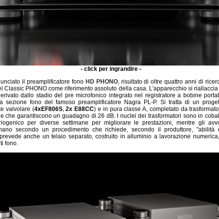
- click per ingrandire -
nciato il preamplificatore fono
HD PHONO
, risultato di oltre quattro anni di ric
l Classic PHONO come riferimento assoluto della casa. L'apparecchio si riallaccia 
erivato dallo stadio del pre microfonico integrato nel registratore a bobine portat
la sezione fono del famoso preamplificatore Nagra PL-P. Si tratta di un proge
 valvolare (
4xEF806S
,
2x E88CC
) e in pura classe A, completato da trasformato
e che garantiscono un guadagno di 26 dB. I nuclei dei trasformatori sono in cobal
riogenico per diverse settimane per migliorare le prestazioni, mentre gli avv
 mano secondo un procedimento che richiede, secondo il produttore, "abilità d
a prevede anche un telaio separato, costruito in alluminio a lavorazione numerica,
ti fono.