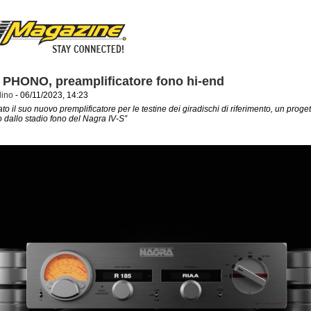
 PHONO, preamplificatore fono hi-end
dino
- 06/11/2023, 14:23
o il suo nuovo premplificatore per le testine dei giradischi di riferimento, un proget
o dallo stadio fono del Nagra IV-S”