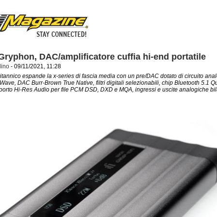
Gryphon, DAC/amplificatore cuffia hi-end portatile
dino
- 09/11/2021, 11:28
britannico espande la x-series di fascia media con un pre/DAC dotato di circuito ana
Wave, DAC Burr-Brown True Native, filtri digitali selezionabili, chip Bluetooth 5.1
rto Hi-Res Audio per file PCM DSD, DXD e MQA, ingressi e uscite analogiche bila