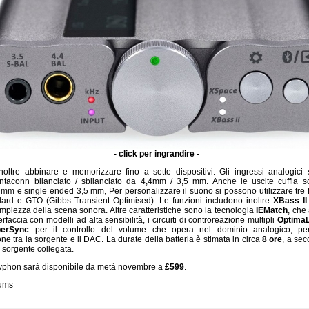
- click per ingrandire -
oltre abbinare e memorizzare fino a sette dispositivi. Gli ingressi analogici 
entaconn bilanciato / sbilanciato da 4,4mm / 3,5 mm. Anche le uscite cuffia s
 mm e single ended 3,5 mm, Per personalizzare il suono si possono utilizzare tre filtr
dard e GTO (Gibbs Transient Optimised). Le funzioni includono inoltre
XBass II
mpiezza della scena sonora. Altre caratteristiche sono la tecnologia
IEMatch
, che 
terfaccia con modelli ad alta sensibilità, i circuiti di controreazione multipli
Optima
berSync
per il controllo del volume che opera nel dominio analogico, pe
ne tra la sorgente e il DAC. La durate della batteria è stimata in circa
8 ore
, a sec
 sorgente collegata.
yphon sarà disponibile da metà novembre a
£599
.
rums