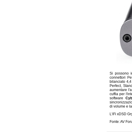
Si possono in
connettori P
bilanciato 4,4
Perfect, Stan
aumentare l'a
cuffia per l'in
software
Cy
sincronizzazio
di volume e la
L'iFi xDSD Gr
Fonte: AV Fo