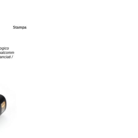
Stampa
logico
 Qualcomm
nciati /