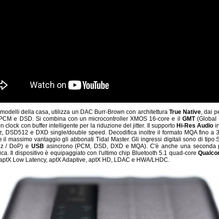
modelli della casa, utilizza un DAC Burr-Brown con architettura
True Native
, dai p
i PCM e DSD. Si combina con un microcontroller XMOS 16-core e il
GMT
(Global 
n clock con buffer intelligente per la riduzione del jitter. Il supporto
Hi-Res Audio
in
z, DSD512 e DXD single/double speed. Decodifica inoltre il formato MQA fino a 
 il massimo vantaggio gli abbonati Tidal Master. Gli ingressi digitali sono di tipo
z / DoP) e
USB
asincrono (PCM, DSD, DXD e MQA). C'è anche una seconda 
ica. Il dispositivo è equipaggiato con l'ultimo chip Bluetooth 5.1 quad-core
Qualc
 aptX Low Latency, aptX Adaptive, aptX HD, LDAC e HWA/LHDC.