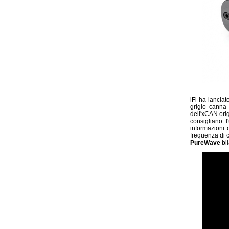
iFi ha lancia
grigio canna 
dell'xCAN ori
consigliano 
informazioni c
frequenza di 
PureWave
bil