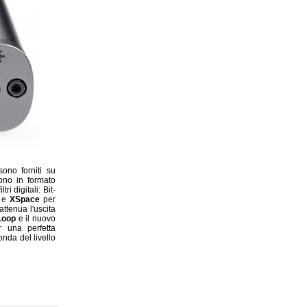
sono forniti su
ono in formato
i digitali: Bit-
e
XSpace
per
attenua l'uscita
Loop
e il nuovo
r una perfetta
onda del livello