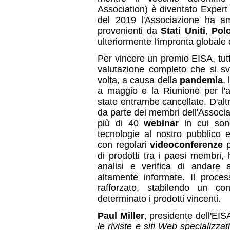
Association) è diventato Exper
del 2019 l'Associazione ha am
provenienti da
Stati Uniti
,
Pol
ulteriormente l'impronta globale 
Per vincere un premio EISA, tutt
valutazione completo che si sv
volta, a causa della
pandemia
,
a maggio e la Riunione per l
state entrambe cancellate. D'altr
da parte dei membri dell'Associ
più di 40
webinar
in cui sono
tecnologie al nostro pubblico e
con regolari
videoconferenze
p
di prodotti tra i paesi membri,
analisi e verifica di andare 
altamente informate. Il proce
rafforzato, stabilendo un c
determinato i prodotti vincenti.
Paul Miller
, presidente dell'EIS
le riviste e siti Web specializzat