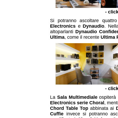
- clic
Si potranno ascoltare quattro
Electronics
e
Dynaudio
. Nell
altoparlanti
Dynaudio Confide
Ultima
, come il recente
Ultima 
- clic
La
Sala Multimediale
ospiterà 
Electronics serie Choral
, ment
Chord Table Top
abbinata ai
Cuffie
invece si potranno asco