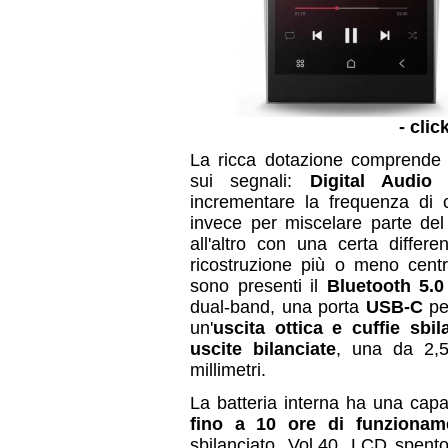
- clic
La ricca dotazione comprende i
sui segnali:
Digital Audio
incrementare la frequenza di
invece per miscelare parte del
all'altro con una certa diffe
ricostruzione più o meno centr
sono presenti il
Bluetooth 5.0
dual-band, una porta
USB-C
per
un'
uscita ottica e cuffie sbil
uscite bilanciate
, una da 2,5
millimetri.
La batteria interna ha una capa
fino a 10 ore di funzionam
sbilanciato, Vol.40, LCD spent