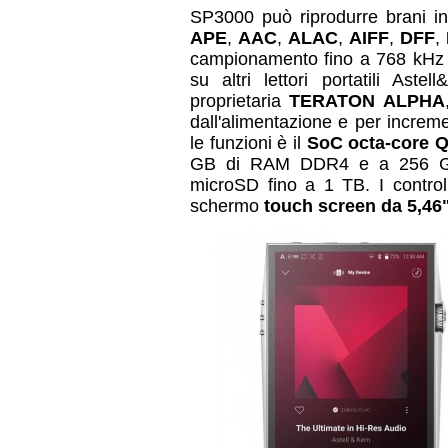
SP3000 può riprodurre brani i
APE
,
AAC
,
ALAC
,
AIFF
,
DFF
,
campionamento fino a 768 kHz
su altri lettori portatili Ast
proprietaria
TERATON ALPHA
dall'alimentazione e per incremen
le funzioni è il
SoC octa-core 
GB di RAM DDR4 e a 256 GB 
microSD fino a 1 TB. I controll
schermo
touch screen da 5,46"