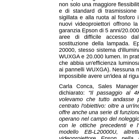
non solo una maggiore flessibili
e di standard di trasmissione f
sigillata e alla ruota al fosforo
nuovi videoproiettori offrono l
garanzia Epson di 5 anni/20.000
aree di difficile accesso 
sostituzione della lampada. 
20000, stesso sistema d'illumin
WUXGA e 20.000 lumen. In prat
che abbia un'efficienza luminosa
ai pannelli WUXGA). Nessuna not
impossibile avere un'idea al rigu
Carla Conca, Sales Manager 
dichiarato:
"Il passaggio al 
volevamo che tutto andasse 
centrato l'obiettivo: oltre a un'i
offre anche una serie di funzion
operano nel campo del noleggio e 
con le ottiche precedenti e l'
modello EB-L20000U, altret
videoproiettore Epson nella 