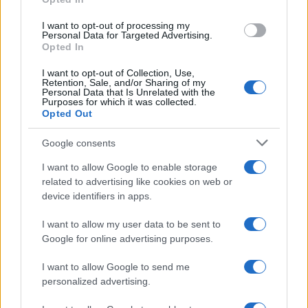
grant or deny consent to Google and its third-party tags to
Dietro le funzioni più comuni di Android
use your data for below specified purposes in below Google
e iPhone si nascondono strumenti poco
I want to opt-out of processing my
consent section.
Personal Data for Targeted Advertising.
conosciuti...»
Opted In
I want to opt-out of Collection, Use,
Retention, Sale, and/or Sharing of my
Personal Data that Is Unrelated with the
Purposes for which it was collected.
Opted Out
Google consents
I want to allow Google to enable storage
related to advertising like cookies on web or
device identifiers in apps.
I want to allow my user data to be sent to
Google for online advertising purposes.
I want to allow Google to send me
personalized advertising.