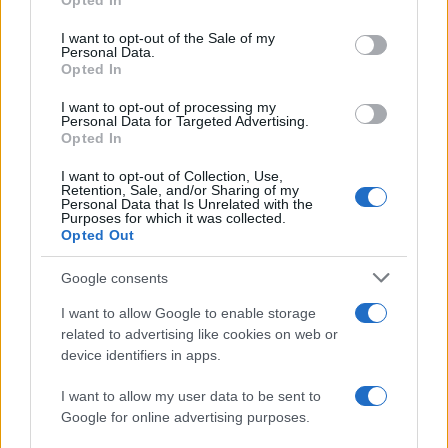
Opted In
Please note that this website/app uses one or more Google
services and may gather and store information including but
I want to opt-out of the Sale of my
Amazon Prime Video le novità di
Personal Data.
not limited to your visit or usage behaviour. You may click to
agosto 2026
Opted In
grant or deny consent to Google and its third-party tags to
Prime Video ha annunciato le principali
use your data for below specified purposes in below Google
novità in arrivo ad agosto 2026: tra i
I want to opt-out of processing my
consent section.
Personal Data for Targeted Advertising.
titoli di punta...»
Opted In
I want to opt-out of Collection, Use,
Retention, Sale, and/or Sharing of my
Personal Data that Is Unrelated with the
Purposes for which it was collected.
Opted Out
Google consents
I want to allow Google to enable storage
related to advertising like cookies on web or
device identifiers in apps.
I want to allow my user data to be sent to
Google for online advertising purposes.