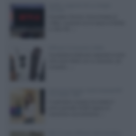
Netflix: supporto 4K su Google
Chrome
Il browser Chrome, finora limitato al
1080p, consente ora la visione di Netflix
in Ultra HD...»
Diffusori Q Acoustics 3040c
Il produttore britannico espande la serie
entry level 3000c con un secondo, più
compatto,...»
Samsung Display: OLED DisplayHDR
True Black 1400
Il costruttore coreano ha svelato il
primo pannello OLED capace di
mantenere una luminanza...»
KEF LS Luxe, diffusori attivi wireless