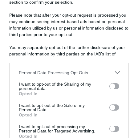
section to confirm your selection.
autocalibrazione con Dirac...»
Please note that after your opt-out request is processed you
may continue seeing interest-based ads based on personal
Novità Apple TV+ a agosto 2026: tutte
le uscite ufficiali e il calendario
information utilized by us or personal information disclosed to
Apple TV+ inaugura agosto 2026 con il
third parties prior to your opt-out.
ritorno di alcune delle sue produzioni
più apprezzate,...»
You may separately opt-out of the further disclosure of your
personal information by third parties on the IAB’s list of
downstream participants.
Le funzioni nascoste più utili
all’interno degli smartphone
Personal Data Processing Opt Outs
This information may also be disclosed by us to third parties
Dietro le funzioni più comuni di Android
on the IAB’s List of Downstream Participants that may further
e iPhone si nascondono strumenti poco
I want to opt-out of the Sharing of my
disclose it to other third parties.
personal data.
conosciuti...»
Opted In
Please note that this website/app uses one or more Google
services and may gather and store information including but
I want to opt-out of the Sale of my
Amazon Prime Video le novità di
Personal Data.
not limited to your visit or usage behaviour. You may click to
agosto 2026
Opted In
grant or deny consent to Google and its third-party tags to
Prime Video ha annunciato le principali
use your data for below specified purposes in below Google
novità in arrivo ad agosto 2026: tra i
I want to opt-out of processing my
consent section.
Personal Data for Targeted Advertising.
titoli di punta...»
Opted In