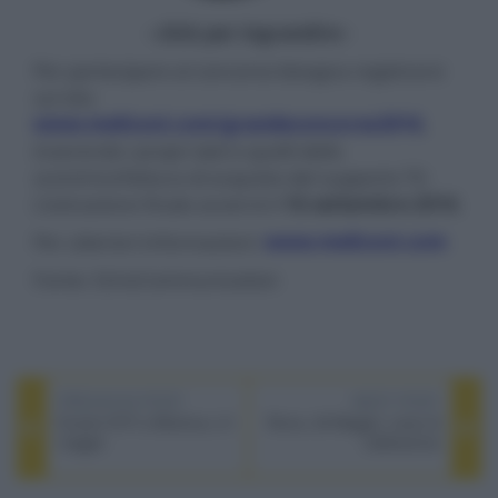
- click per ingrandire -
Per partecipare al concorso bisogna registrarsi
sul sito
www.meliconi.com/grandeconcorso2016
,
inserendo i propri dati e quelli dello
scontrino/fattura di acquisto del supporto TV.
L'estrazione finale avverrà il
16 settembre 2016
.
Per ulteriori informazioni:
www.meliconi.com
Fonte: EchoCommunication
PREVIOUS POST
NEXT POST
Evento Hi-Fi a Mantova, 21
Roma, 29 Maggio: corso di
maggio
calibrazione