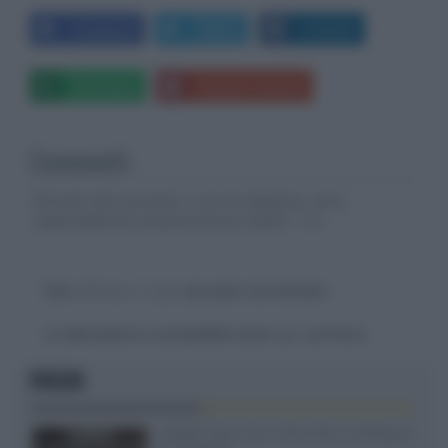
Facebook
Twitter
LinkedIn
Whatsapp
Stampa l'articolo
Commenti
Gli autori dei commenti, e non la redazione, sono
responsabili dei contenuti da loro inseriti -
Info
Devi
effettuare il login
per poter commentare
La discussione è consultabile anche
qui
, sul forum.
FOCUS
XGIMI Titan Noir Ultra Max a Bologna
il 23 luglio