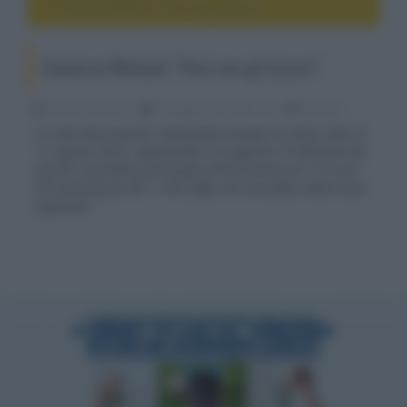
Concorso Meliconi "Vinci con gli Azzurri"
Concorso Meliconi "Vinci con gli Azzurri"
Riccardo Riondino
17 Maggio 2016, alle 11:24
accessori
In vista dei prossimi Campionati Europei di calcio, fino al
31 agosto 2016, acquistando un supporto TV Meliconi da
parete è possibile partecipare all'estrazione di 5 TV curvi
4K Samsung da 48" e 100 cuffie con microfono della linea
MySound