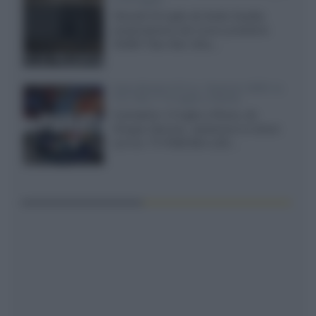
Giovedì 23 luglio da Audio Quality,
presentazione del nuovo proiettore
XGIMI Titan Noir Ultra...
Sony Bravia 9 II vs. Hisense UR9S vs.
TCL C8L il 13 luglio a Roma
Il prossimo 13 luglio a Roma, da
Gruppo Garman, ripeteremo lo shoot-
out tra i TV RGB Mini-LED...