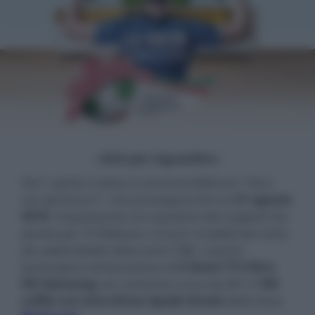
- click per ingrandire -
Dal 1 aprile è attivo il concorso Meliconi "Vinci
con gli Azzurri", che proseguirà fino al
31 agosto
2016
. Acquistando uno qualsiasi dei supporti da
parete per TV Meliconi, inclusi i modelli dal costo
più abbordabile della serie CME, si potrà
partecipare all'estrazione di
5 Smart TV Ultra
HD Samsung
con schermo curvo da 48" e
100
cuffie con microfono Speak Street
della linea