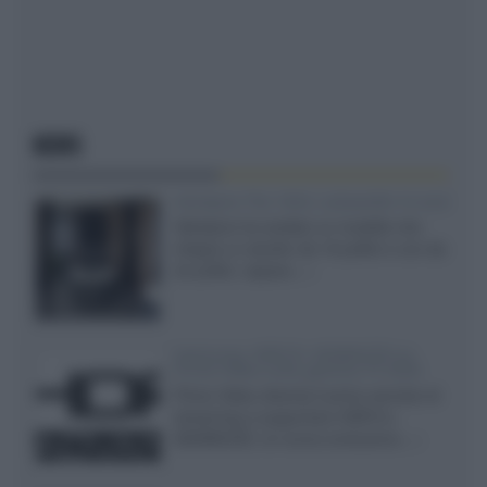
NEWS
Velodyne The 1824, subwoofer hi-end
Velodyne ha svelato un modello che
integra un woofer da 18 pollici e uno da
24 pollici, capace...»
Samsung: HDR10+ ADVANCED su
Prime Video sulla gamma TV 2026
Prime Video diventa il primo servizio di
streaming a supportare HDR10+
ADVANCED, la nuova evoluzione...»