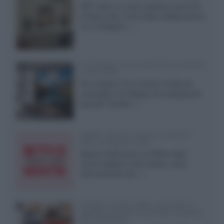
KEF svela un nuovo sistema senza fili
di fascia alta, frutto della collaborazione
con il designer...»
LG Display: nuovi OLED più economici
a due strati
Per rendere TV e monitor OLED più
accessibili, LG Display sta sviluppando
pannelli Tandem...»
Netflix: tutte le novità in uscita in
Italia ad agosto 2026
Agosto 2026 porta su Netflix Italia
nuove stagioni molto attese, serie
internazionali, film...»
Vendere online cuffie, auricolari e
speaker portatili tra privati: la guida
alle spedizioni