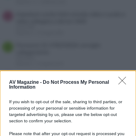
Risposte
15
2 Febbraio 2022
impostare uscita hdmi scheda video x audio e
P
video collegata a denon 4400
panny1980
Risposte
0
25 Giugno 2020
Panasonic SC-HTB250EGK consiglio
I
collegamento
Interamnia
Risposte
2
23 Agosto 2019
Creazione sistema home theater usando vari
G
AV Magazine -
componenti
Do Not Process My Personal
Information
guidgip
Risposte
2
7 Maggio 2019
If you wish to opt-out of the sale, sharing to third parties, or
Room Eq Wizard e un 2.1 con passa alto
S
processing of your personal or sensitive information for
integrato nel sub, RePhase
targeted advertising by us, please use the below opt-out
Scleb
section to confirm your selection.
Risposte
0
15 Marzo 2019
Please note that after your opt-out request is processed you