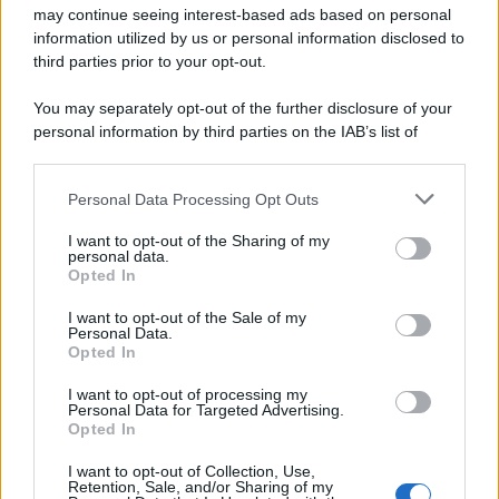
Crossover per subwoofer 2.1
S
may continue seeing interest-based ads based on personal
Stefano86TV
information utilized by us or personal information disclosed to
Risposte
3
4 Ottobre 2018
third parties prior to your opt-out.
Collegare notebook contemporaneamente a
P
You may separately opt-out of the further disclosure of your
monitor e sinto ht
personal information by third parties on the IAB’s list of
peppekgb
downstream participants.
Risposte
5
14 Marzo 2018
Personal Data Processing Opt Outs
This information may also be disclosed by us to third parties
Upgrade HTPC ...fermo da un pezzo...
S
on the IAB’s List of Downstream Participants that may further
Stefano_62
I want to opt-out of the Sharing of my
disclose it to other third parties.
Risposte
14
29 Novembre 2017
personal data.
Opted In
Please note that this website/app uses one or more Google
Nvidia Quadro K620
F
services and may gather and store information including but
fritz68
I want to opt-out of the Sale of my
Personal Data.
not limited to your visit or usage behaviour. You may click to
Risposte
0
27 Novembre 2017
Opted In
grant or deny consent to Google and its third-party tags to
use your data for below specified purposes in below Google
Come configurare scheda video per mandare
N
I want to opt-out of processing my
consent section.
audio multicanale da hdmi a sintoamplificat
Personal Data for Targeted Advertising.
Opted In
nevada78
Risposte
3
28 Settembre 2017
I want to opt-out of Collection, Use,
Retention, Sale, and/or Sharing of my
Consiglio Dac multicanale