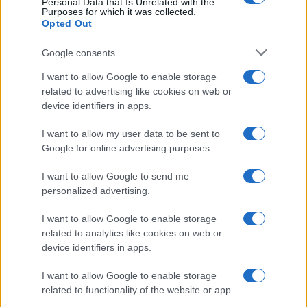
N
Personal Data that Is Unrelated with the
Purposes for which it was collected.
niceflower
Opted Out
Risposte
3
13 Febbraio 2017
Ultimo
Google consents
1 di 2
Succ.
I want to allow Google to enable storage
Devi accedere o registrarti per pubblicare qui.
related to advertising like cookies on web or
device identifiers in apps.
I want to allow my user data to be sent to
Google for online advertising purposes.
I want to allow Google to send me
personalized advertising.
I want to allow Google to enable storage
related to analytics like cookies on web or
device identifiers in apps.
I want to allow Google to enable storage
related to functionality of the website or app.