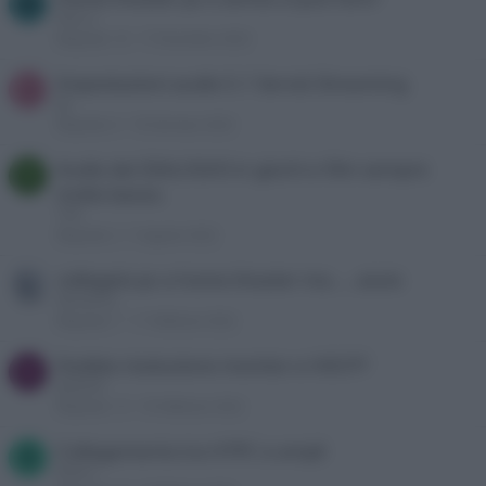
M
Max_it
Risposte
16
17 Dicembre 2023
Impostazioni audio 5.1 Servizi Streaming
J
J6J
Risposte
4
18 Gennaio 2023
Audio dei DIALOGHI in giochi e film sempre
T
molto basso.
TDK
Risposte
2
5 Agosto 2022
collegato pc a home theater ma.....aiuto
demetrioc
Risposte
7
11 Febbraio 2022
Dubbio risoluzione monitor e HDCP?
G
gadanik
Risposte
13
10 Febbraio 2022
Collegamento tra HTPC e ampli
B
bitter2