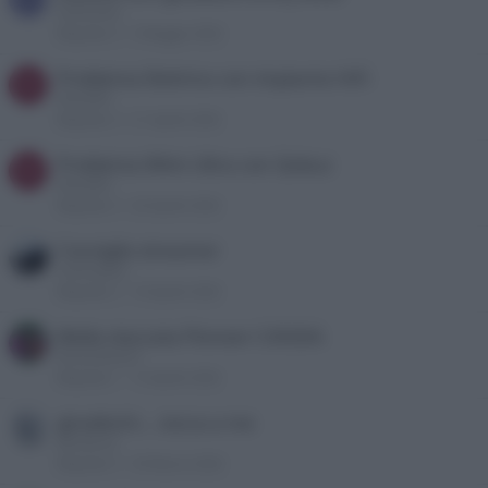
Sailman62
Risposte
5
5 Maggio 2026
Problema Elettrico con impianto HiFi
M
Maxell62
Risposte
3
21 Aprile 2026
Problema Wiim Ultra con Qobuz
M
Maxell62
Risposte
3
20 Aprile 2026
Consiglio streamer
markraptus
Risposte
2
19 Aprile 2026
Molla staccata Pioneer C4500A
Richardone23
Risposte
1
13 Aprile 2026
giradischi....tocca a me
demetrioc
Risposte
5
29 Marzo 2026