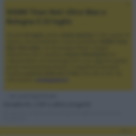
XGIMI Titan Noir Ultra Max a
Bologna il 23 luglio
Giovedì
23 luglio
, presso
Audio Quality
in San Lazzaro di
Savena, verrà presentato il nuovo proiettore
XGIMI Titan
Noir Ultra Max
, con tecnologia trilaser e doppio
diaframma che si candida a
nuovo riferimento
tra i
videoproiettori con tencologia DLP e con rapporto qualità
prezzo estremamente elevato. Vi aspettiamo da Audio
Quality
a partire dalle ore 17:00
e fino alle 22:00. Per
informazioni:
avmagazine.it
Due canali & High-End Audio
Giradischi, CDP e altre sorgenti
Discussioni su sorgenti audio analogiche e digitali rigorosamente
sterofoniche
Filtri