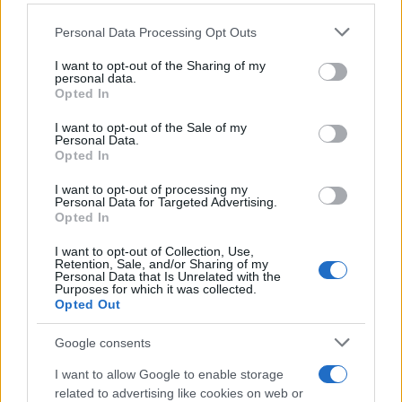
Risposte
8
18 Febbraio 2026
Personal Data Processing Opt Outs
This information may also be disclosed by us to third parties
Problema audio basso giradischi Pioneers pl100x
on the IAB’s List of Downstream Participants that may further
Mariox85
I want to opt-out of the Sharing of my
disclose it to other third parties.
Risposte
6
10 Febbraio 2026
personal data.
Opted In
Please note that this website/app uses one or more Google
Consiglio Giradischi
S
services and may gather and store information including but
SxM
I want to opt-out of the Sale of my
Personal Data.
not limited to your visit or usage behaviour. You may click to
Risposte
13
7 Febbraio 2026
Opted In
grant or deny consent to Google and its third-party tags to
use your data for below specified purposes in below Google
Denon dp-400
G
I want to opt-out of processing my
consent section.
gianluigi65
Personal Data for Targeted Advertising.
Risposte
7
4 Febbraio 2026
Opted In
Collegamento giradischi equalizzatore casse
I want to opt-out of Collection, Use,
R
Retention, Sale, and/or Sharing of my
attive
Personal Data that Is Unrelated with the
Purposes for which it was collected.
redrosso
Opted Out
Risposte
10
30 Gennaio 2026
Ultimo
Google consents
1 di 185
Succ.
I want to allow Google to enable storage
Devi accedere o registrarti per pubblicare qui.
related to advertising like cookies on web or