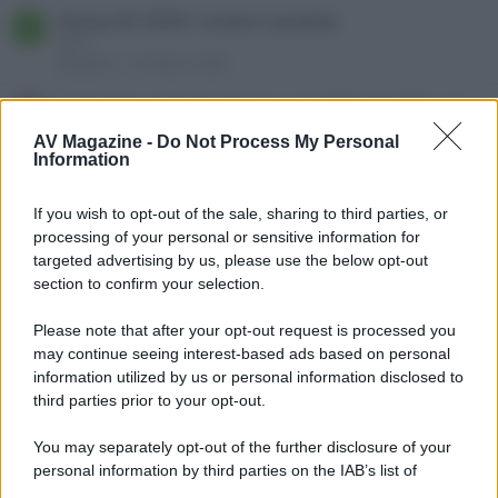
Sharp GF-450H: motori cassette
B
biXel
Risposte
1
22 Marzo 2026
Consiglio sostituzione dac- da W4S dac2SE a..?
murdoc
AV Magazine -
Do Not Process My Personal
Risposte
3
10 Marzo 2026
Information
Thorens TD166 mk2
T
If you wish to opt-out of the sale, sharing to third parties, or
turry1966
processing of your personal or sensitive information for
Risposte
14
4 Marzo 2026
targeted advertising by us, please use the below opt-out
Wiim Ultra vs Pro Plus
section to confirm your selection.
S
SxM
Risposte
3
28 Febbraio 2026
Please note that after your opt-out request is processed you
may continue seeing interest-based ads based on personal
cambio testina o acquisto nuovo giradischi
information utilized by us or personal information disclosed to
patrizio lorini
third parties prior to your opt-out.
Risposte
4
19 Febbraio 2026
You may separately opt-out of the further disclosure of your
Denon DVD 3930
T
personal information by third parties on the IAB’s list of
teo rema
downstream participants.