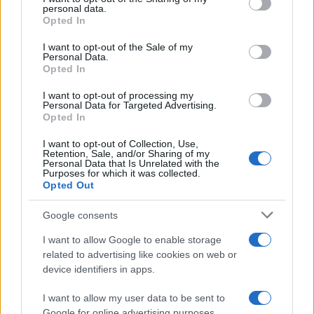
disclose it to other third parties.
personal data.
BOLOGNA AUDIOVIDEOSHOW IL FUTURO
Opted In
Please note that this website/app uses one or more Google
DELL'AUDIO VIDEO è QUI !
services and may gather and store information including but
Audio Quality
I want to opt-out of the Sale of my
Personal Data.
not limited to your visit or usage behaviour. You may click to
Risposte
318
18 Ottobre 2018
Opted In
grant or deny consent to Google and its third-party tags to
use your data for below specified purposes in below Google
MILANO - EVENTO VIDEOSELL: Presentazione
V
I want to opt-out of processing my
consent section.
Sony VPL-VW270ES
Personal Data for Targeted Advertising.
Opted In
Videosell
Risposte
0
27 Settembre 2018
I want to opt-out of Collection, Use,
Retention, Sale, and/or Sharing of my
Offerte Estive Videosell
V
Personal Data that Is Unrelated with the
Purposes for which it was collected.
Videosell
Opted Out
Risposte
0
31 Luglio 2018
Ultimo
Google consents
1 di 6
Succ.
I want to allow Google to enable storage
Devi accedere o registrarti per pubblicare qui.
related to advertising like cookies on web or
device identifiers in apps.
I want to allow my user data to be sent to
Google for online advertising purposes.