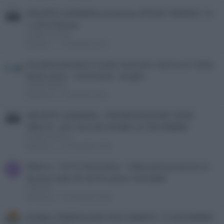
GRUPPO GARMAN presenta EPSON TW9400 19-
1-2019 Roma
Gruppo Garman
Risposte
1
19 Gennaio 2019
(Audioevolution) Castle Acoustic ritorna in italia ,
Serie avon - richmond - knight
Audioevolution
Risposte
0
13 Gennaio 2019
GRUPPO GARMAN - PRESENTAZIONE SONY
VW570 - JVC DLA-N5 ROMA 22 DICEMBRE
Gruppo Garman
Risposte
4
22 Dicembre 2018
Milano -14/15 Dicembre - Videosell presenta la
V
Nuova Sala AV ad Acustica Variabile
Videosell
Risposte
8
15 Dicembre 2018
ROMA STEREOLAND DUE SABATO 15 DICEMBRE