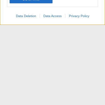
Data Deletion
Data Access
Privacy Policy
Negozi HiFI e HT
Contattaci
Termini d'uso
Privacy policy
Aiuto
Home
R
S
S
®
Community platform by XenForo
© 2010-2025 XenForo Ltd.