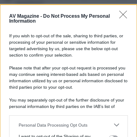
SHOOTOUT
Stereoland
Risposte
0
12 Dicembre 2018
AV Magazine -
Do Not Process My Personal
Information
GRUPPO GARMAN - ANTEPRIMA SAMSUNG TV 8K
Q900R a ROMA SABATO 17 NOVEMBRE 2018
If you wish to opt-out of the sale, sharing to third parties, or
Gruppo Garman
processing of your personal or sensitive information for
Risposte
1
17 Novembre 2018
targeted advertising by us, please use the below opt-out
section to confirm your selection.
SONOS TUTTE LE NOVITA' DA STEREOLAND DUE
Stereoland
Please note that after your opt-out request is processed you
Risposte
0
16 Novembre 2018
may continue seeing interest-based ads based on personal
information utilized by us or personal information disclosed to
GRUPPO GARMAN - HI FIDELITY ROMA 24-25
third parties prior to your opt-out.
NOVEMBRE
Gruppo Garman
You may separately opt-out of the further disclosure of your
Risposte
0
10 Novembre 2018
personal information by third parties on the IAB’s list of
GRUPPO GARMAN - ROMA 3 NOVEMBRE
downstream participants.
anteprima JVC NX9 - JVC N5
Personal Data Processing Opt Outs
This information may also be disclosed by us to third parties
Gruppo Garman
on the IAB’s List of Downstream Participants that may further
Risposte
14
5 Novembre 2018
I want to opt-out of the Sharing of my