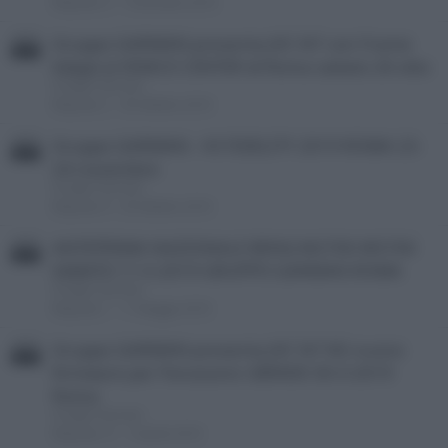
Risposte
0
7 Dicembre 2019
Gruppo GARMAN presenta JVC-N7 con Frame
Adapt al VIVACE CENTER di Roma sabato 26 otto
Gruppo Garman
Risposte
2
30 Ottobre 2019
Gruppo GARMAN - HI FIDELITY 2019 ROMA 23-
24 novembre
Gruppo Garman
Risposte
0
29 Ottobre 2019
ANTEPRIMA NAZIONALE BENQ W2700 W5700
SABATO 11-5-2019 GRUPPO GARMAN ROMA
Gruppo Garman
Risposte
1
11 Maggio 2019
Gruppo GARMAN presenta JVC N7 N5 nuovo
firmware per Panasonic UB9000 30-3-2019
Roma
Gruppo Garman
Risposte
21
5 Aprile 2019