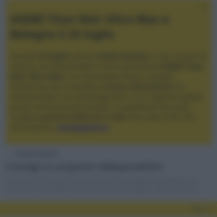
XGIMI Titan Noir Ultra Max a
Bologna il 23 luglio
Giovedì
23 luglio
, presso
Audio Quality
in San Lazzaro di
Savena, verrà presentato il nuovo proiettore
XGIMI Titan
Noir Ultra Max
, con tecnologia trilaser e doppio
diaframma che si candida a
nuovo riferimento
tra i
videoproiettori con tencologia DLP e con rapporto qualità
prezzo estremamente elevato. Vi aspettiamo da Audio
Quality
a partire dalle ore 17:00
e fino alle 22:00. Per
informazioni:
avmagazine.it
Videoproiezione
Consigli su acquisto videoproiettori
Forum per le discussioni sulla richiesta di consigli per gli acquisti, sui
confronti tra prodotti, anche di diversa tecnologia e fascia di prezzo
Filtri