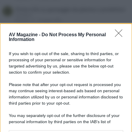
Prime info su passaggio da plasma a proiettore
D
Daespace
Risposte
11
16 Aprile 2026
Xgimi horizon pro2 vs nebula x1 vs Valerion pro2
L
AV Magazine -
Do Not Process My Personal
Lupetto
Information
Risposte
5
12 Marzo 2026
If you wish to opt-out of the sale, sharing to third parties, or
Telo per hisense px3 pro
L
processing of your personal or sensitive information for
lele90
targeted advertising by us, please use the below opt-out
Risposte
16
10 Marzo 2026
section to confirm your selection.
Cambio proiettore Epson - consigli
M
Please note that after your opt-out request is processed you
MassiMax70
Risposte
4
10 Marzo 2026
may continue seeing interest-based ads based on personal
information utilized by us or personal information disclosed to
Nuovo proiettore (ancora) consiglio
A
third parties prior to your opt-out.
ananareo
Risposte
8
10 Marzo 2026
You may separately opt-out of the further disclosure of your
personal information by third parties on the IAB’s list of
C
ViewSonic X1-4K Pro Consigli
A
downstream participants.
h
ananareo