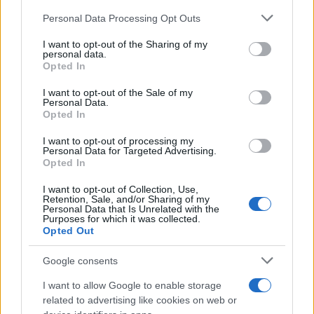
Risposte
1
3 Marzo 2026
i
Personal Data Processing Opt Outs
This information may also be disclosed by us to third parties
u
on the IAB’s List of Downstream Participants that may further
Upgrade 1080p o vobulato 4k?
s
G
I want to opt-out of the Sharing of my
disclose it to other third parties.
Gianluke
personal data.
o
Opted In
Risposte
10
2 Marzo 2026
Please note that this website/app uses one or more Google
services and may gather and store information including but
I want to opt-out of the Sale of my
Acquisto proiettore
D
Personal Data.
not limited to your visit or usage behaviour. You may click to
dgcross
Opted In
grant or deny consent to Google and its third-party tags to
Risposte
4
23 Febbraio 2026
use your data for below specified purposes in below Google
I want to opt-out of processing my
consent section.
Consiglio proiettore ust e telo
Personal Data for Targeted Advertising.
L
Opted In
Lupetto
Risposte
51
22 Febbraio 2026
I want to opt-out of Collection, Use,
Retention, Sale, and/or Sharing of my
C
Upgrade LCD Sanyo 1080p
G
Personal Data that Is Unrelated with the
h
Purposes for which it was collected.
Gianluke
Opted Out
Risposte
6
22 Febbraio 2026
i
u
Ultimo
Google consents
1 di 197
Succ.
s
o
I want to allow Google to enable storage
Devi accedere o registrarti per pubblicare qui.
related to advertising like cookies on web or