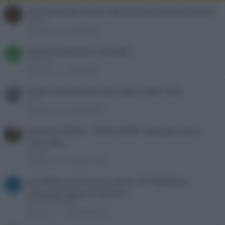
VIDEOPROIETTORE CON DECODER INTEGRATO?
M
MEC26
Risposte
3
29 Luglio 2026
Nuovo proiettore, consigli.
B
briareios
Risposte
7
1 Luglio 2026
Dubbi installazione vpr Xgimi Titan Noir
Tocco
Risposte
6
12 Giugno 2026
gamma XGIMI " TITAN NOIR" base,pro,max,
max ultra
alecs85
Risposte
19
10 Giugno 2026
possibile posizionare epson EH-TW840 su
F
mensola sopra al divano?
Fabius Boonekamp
Risposte
11
20 Maggio 2026