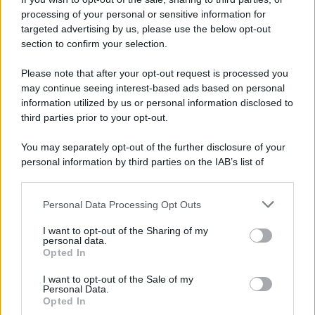
processing of your personal or sensitive information for
Scarface
L
targeted advertising by us, please use the below opt-out
lapro97
section to confirm your selection.
Risposte
1
28 Febbraio 2024
Please note that after your opt-out request is processed you
JPEG 2000 dei DCP dei film
L
may continue seeing interest-based ads based on personal
lapro97
information utilized by us or personal information disclosed to
Risposte
1
11 Novembre 2023
third parties prior to your opt-out.
Nuovo IMAX Sydney, grand opening
L
You may separately opt-out of the further disclosure of your
lapro97
personal information by third parties on the IAB’s list of
Risposte
0
10 Ottobre 2023
downstream participants.
Nuovo BFI IMAX, Londra
L
Personal Data Processing Opt Outs
This information may also be disclosed by us to third parties
lapro97
on the IAB’s List of Downstream Participants that may further
Risposte
1
27 Agosto 2023
I want to opt-out of the Sharing of my
disclose it to other third parties.
personal data.
Il nuovo IMAX Leonberg (Stoccarda), Germania
L
Opted In
Please note that this website/app uses one or more Google
ha lo schermo più grande del mondo
services and may gather and store information including but
lapro97
I want to opt-out of the Sale of my
Personal Data.
not limited to your visit or usage behaviour. You may click to
Risposte
1
13 Agosto 2023
Opted In
grant or deny consent to Google and its third-party tags to