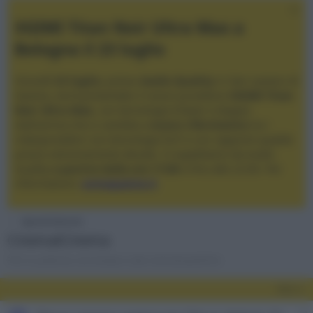
XGIMI Titan Noir Ultra Max a
Bologna il 23 luglio
Giovedì
23 luglio
, presso
Audio Quality
in San Lazzaro di
Savena, verrà presentato il nuovo proiettore
XGIMI Titan
Noir Ultra Max
, con tecnologia trilaser e doppio
diaframma che si candida a
nuovo riferimento
tra i
videoproiettori con tencologia DLP e con rapporto qualità
prezzo estremamente elevato. Vi aspettiamo da Audio
Quality
a partire dalle ore 17:00
e fino alle 22:00. Per
informazioni:
avmagazine.it
Special Interest
CinemalCinema
Film su pellicola, tecnologia e sale cinematografiche
Filtri