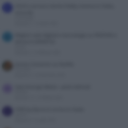
2024 e ancora niente Dolby cinema in Italia,
C
assurdo
cinemahigh
Risposte
5
14 Aprile 2026
Migliori sale digitali e tecnologia su PADOVA e
L
dintorni (VENETO)
lostuto
Risposte
3
9 Febbraio 2026
James Cameron su Netflix
oceano60
Risposte
0
25 Novembre 2025
Sala Energia Melzo - posti ottimali
W
Waldner
Risposte
15
27 Ottobre 2025
HDR by Barco in arrivo in Italia
L
lapro97
Risposte
0
9 Luglio 2025