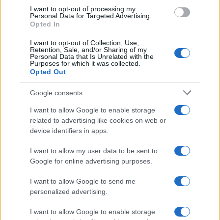
use your data for below specified purposes in below Google
Proiezione Live al cinema del concerto di ROGER
I want to opt-out of processing my
consent section.
WATERS - THIS IS NOT A DRILL
Personal Data for Targeted Advertising.
Opted In
TepraVoc
Risposte
2
9 Giugno 2023
I want to opt-out of Collection, Use,
Retention, Sale, and/or Sharing of my
Titanic 25th Anniversary (2023)
L
Personal Data that Is Unrelated with the
Purposes for which it was collected.
lapro97
Opted Out
Risposte
4
15 Febbraio 2023
Ultimo
Google consents
1 di 73
Succ.
I want to allow Google to enable storage
Devi accedere o registrarti per pubblicare qui.
related to advertising like cookies on web or
device identifiers in apps.
I want to allow my user data to be sent to
Google for online advertising purposes.
I want to allow Google to send me
personalized advertising.
I want to allow Google to enable storage