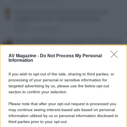
Risposte
6
29 Aprile 2026
Ricerca centro di assistenza su Roma, per
amplificatore per cuffie Beyerdynamic
Artyziff
Risposte
9
14 Aprile 2026
Quale amplificatore 2 canali per Elac Debut 5.2?
SleepyHollow
Risposte
6
2 Aprile 2026
AV Magazine -
Do Not Process My Personal
Information
Nuovi diffusori per marantz model 40n.
T
Theclaus
Risposte
11
1 Aprile 2026
If you wish to opt-out of the sale, sharing to third parties, or
processing of your personal or sensitive information for
Consigli per gli acquisti nuovo impianto
K
targeted advertising by us, please use the below opt-out
korova87
section to confirm your selection.
Risposte
3
22 Marzo 2026
Please note that after your opt-out request is processed you
Consigli primo impianto Hi-Fi
may continue seeing interest-based ads based on personal
Adrian Leverkühn25
information utilized by us or personal information disclosed to
Risposte
5
4 Marzo 2026
third parties prior to your opt-out.