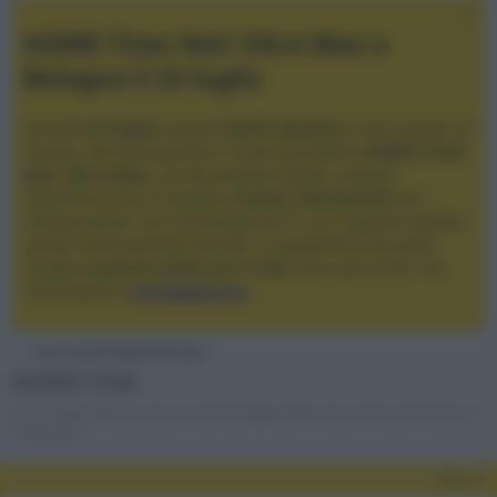
XGIMI Titan Noir Ultra Max a
Bologna il 23 luglio
Giovedì
23 luglio
, presso
Audio Quality
in San Lazzaro di
Savena, verrà presentato il nuovo proiettore
XGIMI Titan
Noir Ultra Max
, con tecnologia trilaser e doppio
diaframma che si candida a
nuovo riferimento
tra i
videoproiettori con tencologia DLP e con rapporto qualità
prezzo estremamente elevato. Vi aspettiamo da Audio
Quality
a partire dalle ore 17:00
e fino alle 22:00. Per
informazioni:
avmagazine.it
Due canali & High-End Audio
AUDIO Club
Forum generale sui temi e prodotti legati all'ascolto audio stereofonico
e high-end
Filtri