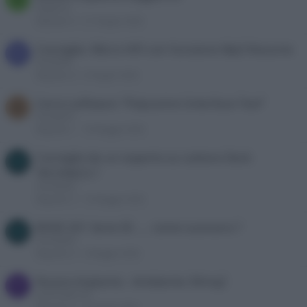
Vegatrux
Risposte
9
27 Giugno 2026
Consiglio: Micro HiFi con funzione Mp3 Resume
D
Davide44
Risposte
8
4 Giugno 2026
Cerco software "Polycomm Interface Tool"
D
Dampyr81
Risposte
1
18 Maggio 2026
Consiglio da un esperto su Lettore Deck
M
TECHNICS ?
miciotta62
Risposte
3
10 Maggio 2026
BOSE 201 Serie III .... come suonano ?
M
miciotta62
Risposte
0
3 Maggio 2026
Nuovo impianto - Ambiente 30mq2
P
postmodernist