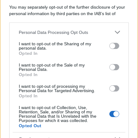
Consiglio per migliorare la resa ascolto in vinile
T
You may separately opt-out of the further disclosure of your
TooMax
personal information by third parties on the IAB’s list of
Risposte
2
19 Febbraio 2026
downstream participants.
Consiglio prezzo vendita vecchio sistema
M
Personal Data Processing Opt Outs
This information may also be disclosed by us to third parties
Pioneer
on the IAB’s List of Downstream Participants that may further
max10
I want to opt-out of the Sharing of my
disclose it to other third parties.
Risposte
1
16 Febbraio 2026
personal data.
Opted In
Please note that this website/app uses one or more Google
Consiglio su ampli Marantz PM8300 + Canton
C
services and may gather and store information including but
I want to opt-out of the Sale of my
509DC: DAC, streaming e cassa centrale
Personal Data.
not limited to your visit or usage behaviour. You may click to
calo
Opted In
grant or deny consent to Google and its third-party tags to
Risposte
4
13 Febbraio 2026
use your data for below specified purposes in below Google
I want to opt-out of processing my
consent section.
Richiesta consiglio per amplificatore
Personal Data for Targeted Advertising.
N
Opted In
Nico_Lucca
Risposte
4
4 Febbraio 2026
I want to opt-out of Collection, Use,
Retention, Sale, and/or Sharing of my
Grado vs Sundara
D
Personal Data that Is Unrelated with the
Purposes for which it was collected.
dEUS77
Opted Out
Risposte
3
26 Gennaio 2026