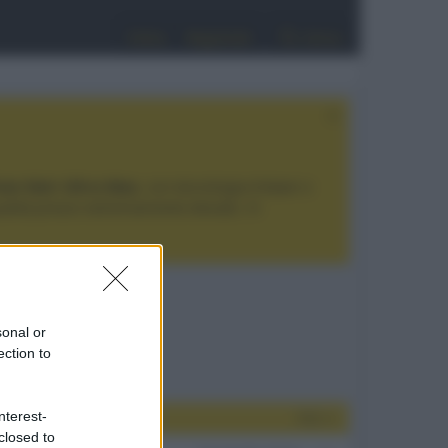
Entra
Registrati
Cerca
tan Noir Ultra Max
, con tecnologia trilaser e
ualità prezzo estremamente elevato. Vi
sonal or
ection to
nterest-
Filtri
closed to