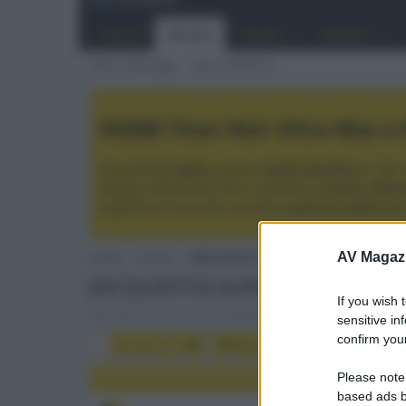
Home
Forum
Novità
Membri
Nuovi messaggi
Cerca nel forum
XGIMI Titan Noir Ultra Max a B
Giovedì
23 luglio
, presso
Audio Quality
in San 
doppio diaframma che si candida a
nuovo rifer
aspettiamo da Audio Quality
a partire dalle or
AV Magaz
Home
Forum
Mercatino Usato
[ACQUISTO] Software AV
If you wish 
Mercatino riservato ESCLUSIVAMENTE ad utenti privati per 
sensitive in
confirm your
1
2
3
...
36
Succ.
Please note
based ads b