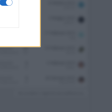
isposte
36
8 Ottobre 2016
S
isualizzazioni
16K
simon74
isposte
1
3 Maggio 2016
isualizzazioni
2K
paolo71
isposte
26
17 Febbraio 2016
M
isualizzazioni
12K
mpg
isposte
34
10 Febbraio 2016
isualizzazioni
16K
kermit
isposte
0
5 Febbraio 2016
isualizzazioni
1K
Dexter
isposte
0
28 Gennaio 2016
isualizzazioni
1K
MauroF500
Devi accedere o registrarti per pubblicare qui.