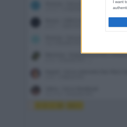
I want t
Vicenza - Cerco film HD-DVD audio it
S
authenti
simon74
12 Settembre 2010
2
Rimini - CERCO SACD "LOTUS" di Elis
paolo71
7 Aprile 2016
Vicenza - Cerco HD-DVD con audio it
M
mpg
8 Dicembre 2010
2
Mantova - Acquisto/scambio softwa
kermit
14 Gennaio 2014
2
Napoli - Cerco cofanetto Star Wars 
Dexter
5 Febbraio 2016
Udine - Cerco Steelbook
MauroF500
28 Gennaio 2016
1
2
3
...
36
Succ.