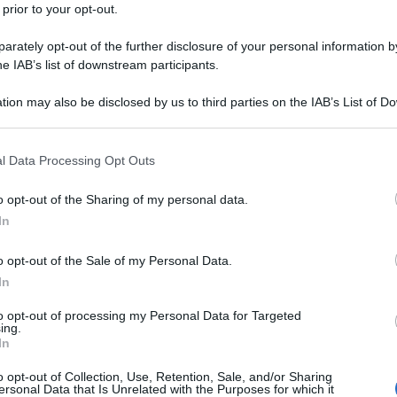
I
TO privati
R
 prior to your opt-out.
n
V
e
rately opt-out of the further disclosure of your personal information by
D
R
v
he IAB’s list of downstream participants.
V
i
d
tion may also be disclosed by us to third parties on the IAB’s List of 
 blu-ray, sigillato. MAX 100€
R
e
 that may further disclose it to other third parties.
V
n
 that this website/app uses one or more Google services and may gath
z
l Data Processing Opt Outs
 Un Nuovo Universo 3D
R
including but not limited to your visit or usage behaviour. You may click 
a
V
 to Google and its third-party tags to use your data for below specifi
o opt-out of the Sharing of my personal data.
ogle consent section.
VD No.3
R
In
V
o opt-out of the Sale of my Personal Data.
R
In
V
to opt-out of processing my Personal Data for Targeted
 Uccelli d'italia, Tocca l'albicocca
R
ing.
V
In
C
o opt-out of Collection, Use, Retention, Sale, and/or Sharing
R
ersonal Data that Is Unrelated with the Purposes for which it
h
V