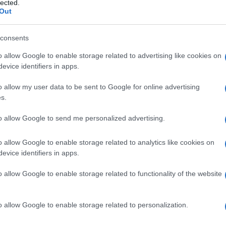
lected.
i
Out
rious,Oblivion,...)
R
u
V
s
consents
o
d
R
o allow Google to enable storage related to advertising like cookies on
V
evice identifiers in apps.
ch
R
o allow my user data to be sent to Google for online advertising
V
s.
R
to allow Google to send me personalized advertising.
V
C
xtended (cofanetto bluray)
R
o allow Google to enable storage related to analytics like cookies on
h
V
evice identifiers in apps.
i
R
u
o allow Google to enable storage related to functionality of the website
V
s
o
R
o allow Google to enable storage related to personalization.
V