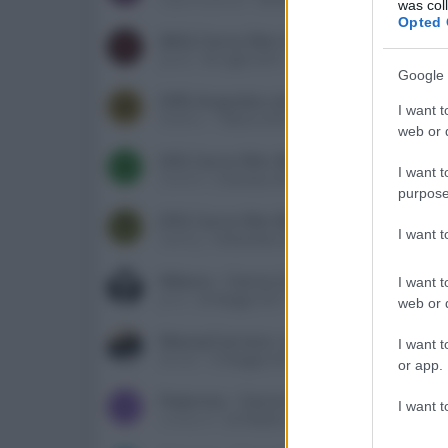
was col
Opted 
[BG] Cerco film UHD BD (Sully,Fast&Fu
G
giasty
29 Luglio 2019
Google 
[VR] Acquisto concerti ed opere in b
W
I want t
Walkiria
1 Marzo 2018
web or d
[VI] Cerco film 4K UHD Paradise bea
S
I want t
stevend
2 Gennaio 2018
purpose
[FE] Cerco film BluRay
T
I want 
tubeing
3 Novembre 2017
Milano - Cerco LO HOBBIT Trilogia E
I want t
Jerno
20 Maggio 2017
web or d
MassaCarrara- cerco BR concerti
I want t
Bimoto
13 Maggio 2017
or app.
Palermo - Cerco film blu ray
C
I want t
Carlitos10
20 Ottobre 2015