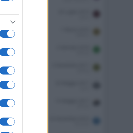
isposte
0
29 Luglio 2019
G
isualizzazioni
974
giasty
isposte
0
1 Marzo 2018
W
isualizzazioni
2K
Walkiria
isposte
0
2 Gennaio 2018
S
isualizzazioni
1K
stevend
isposte
0
3 Novembre 2017
T
isualizzazioni
1K
tubeing
isposte
0
20 Maggio 2017
isualizzazioni
1K
Jerno
isposte
0
13 Maggio 2017
isualizzazioni
942
Bimoto
isposte
2
23 Novembre 2016
isualizzazioni
2K
The Saint