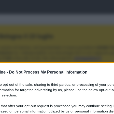
ologna il 23 luglio
Lazzaro di Savena, verrà presentato il nuovo proiettore
XGIMI Ti
imento
tra i videoproiettori con tencologia DLP e con rapporto q
e 17:00
e fino alle 22:00. Per informazioni:
avmagazine.it
ine -
Do Not Process My Personal Information
to opt-out of the sale, sharing to third parties, or processing of your per
annunci su Software AV: DVD Video, DVD Audio, CD, SACD, Laserdisc etc
formation for targeted advertising by us, please use the below opt-out s
 selection.
 that after your opt-out request is processed you may continue seeing i
ased on personal information utilized by us or personal information dis