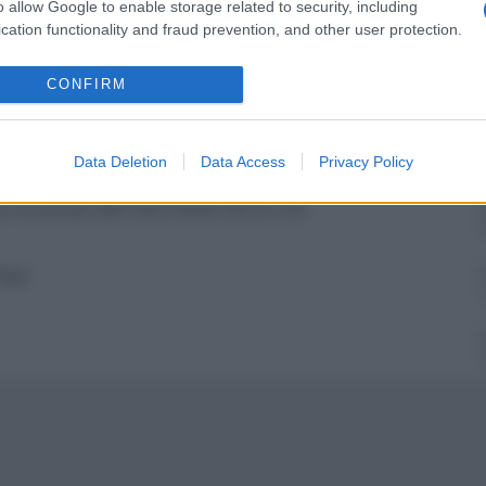
o allow Google to enable storage related to security, including
aliano
R
cation functionality and fraud prevention, and other user protection.
V
a
R
CONFIRM
V
aliano
R
Data Deletion
Data Access
Privacy Policy
V
re musicale (BR DVD DVDA SACD CD)
R
V
Saga
R
V
R
V