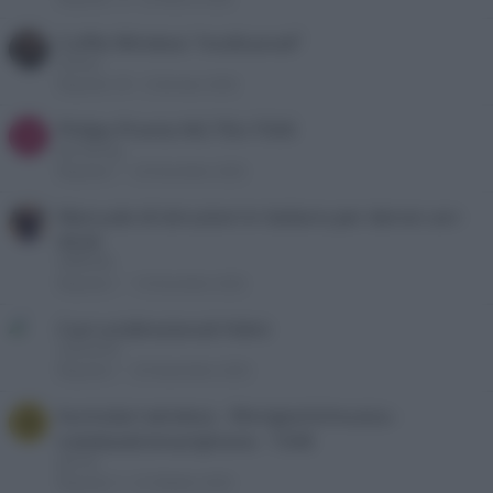
Cuffie Wireless "multicanali"
tiomeo
Risposte
3K
2 Gennaio 2026
Philips Pronto NG TSU-7500
J
Joe Daring
Risposte
1
24 Dicembre 2025
Manuale di istruzioni in italiano per denon avr-
4520
ARROVVE
Risposte
1
14 Dicembre 2025
Cavi unidirezionali Hdmi
Latimer65
Risposte
1
20 Novembre 2025
Auricolari wireless - film/giochi/musica -
G
notebook/smartphone - 150€
germa
Risposte
3
22 Ottobre 2025