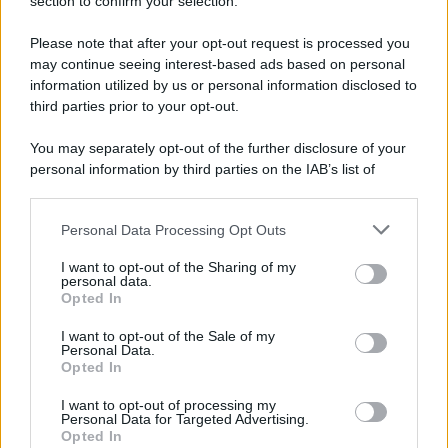
Porta Line IN, quale cavo? TS? TRS? TRRS?
section to confirm your selection.
interblu
Risposte
114
29 Aprile 2025
Please note that after your opt-out request is processed you
may continue seeing interest-based ads based on personal
Cavi di Potenza per diffusori Atmos
R
information utilized by us or personal information disclosed to
ryosaeba86_86
third parties prior to your opt-out.
Risposte
3
29 Marzo 2025
You may separately opt-out of the further disclosure of your
Interferenze segnali IR telecomandi, impazziti
personal information by third parties on the IAB’s list of
interblu
downstream participants.
Risposte
26
15 Gennaio 2025
Personal Data Processing Opt Outs
This information may also be disclosed by us to third parties
Telecomando Meliconi non funziona più bene
on the IAB’s List of Downstream Participants that may further
dopo cambio TV
I want to opt-out of the Sharing of my
disclose it to other third parties.
interblu
personal data.
Opted In
Risposte
8
12 Gennaio 2025
Please note that this website/app uses one or more Google
services and may gather and store information including but
I want to opt-out of the Sale of my
Connessione Iphone a TV via cavo
P
Personal Data.
not limited to your visit or usage behaviour. You may click to
pitguas
Opted In
grant or deny consent to Google and its third-party tags to
Risposte
15
30 Dicembre 2024
use your data for below specified purposes in below Google
I want to opt-out of processing my
consent section.
Cavi di Potenza piatti sotto tappeto
Personal Data for Targeted Advertising.
R
Opted In
ryosaeba86_86