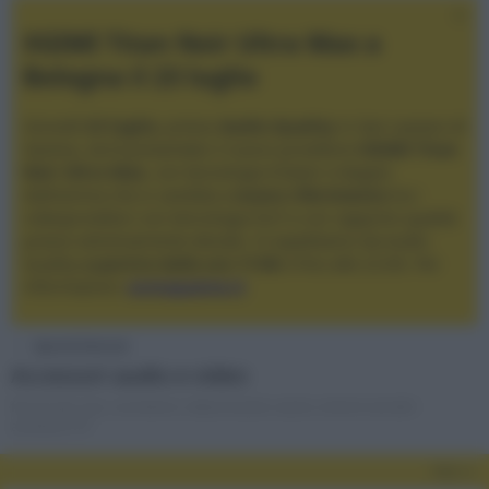
XGIMI Titan Noir Ultra Max a
Bologna il 23 luglio
Giovedì
23 luglio
, presso
Audio Quality
in San Lazzaro di
Savena, verrà presentato il nuovo proiettore
XGIMI Titan
Noir Ultra Max
, con tecnologia trilaser e doppio
diaframma che si candida a
nuovo riferimento
tra i
videoproiettori con tencologia DLP e con rapporto qualità
prezzo estremamente elevato. Vi aspettiamo da Audio
Quality
a partire dalle ore 17:00
e fino alle 22:00. Per
informazioni:
avmagazine.it
Special Interest
Accessori audio e video
forum per cavi, connettori, telecomandi, stand, schermi ed altri
accessori HT
Filtri