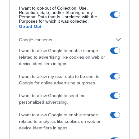
Risposte
5
30 Dicembre 2024
I want to opt-out of Collection, Use,
Retention, Sale, and/or Sharing of my
Probelma Audio TV LG e DAC Zen One Signature
J
Personal Data that Is Unrelated with the
Purposes for which it was collected.
Jazzman68
Opted Out
Risposte
16
11 Novembre 2024
Ultimo
Google consents
1 di 247
Succ.
I want to allow Google to enable storage
Devi accedere o registrarti per pubblicare qui.
related to advertising like cookies on web or
device identifiers in apps.
I want to allow my user data to be sent to
Google for online advertising purposes.
I want to allow Google to send me
personalized advertising.
I want to allow Google to enable storage
related to analytics like cookies on web or
device identifiers in apps.