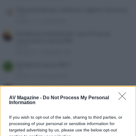
Telecomando per sostituire Logitech Harmony
mriitan
Risposte
13
13 Ottobre 2025
Multipresa (ciabatta) per uso hi-fi senza
interruttori e senza filtri
RiseFall
Risposte
29
10 Settembre 2025
Multipresa senza filtri ?
S
SxM
Risposte
0
9 Settembre 2025
Due cuffie via cavo alla tv
S
Supertramp89
AV Magazine -
Do Not Process My Personal
Risposte
1
8 Luglio 2025
Information
3DFury-Il 3D su tutti i TV e VPR
If you wish to opt-out of the sale, sharing to third parties, or
nenny1978
processing of your personal or sensitive information for
Risposte
270
4 Giugno 2025
targeted advertising by us, please use the below opt-out