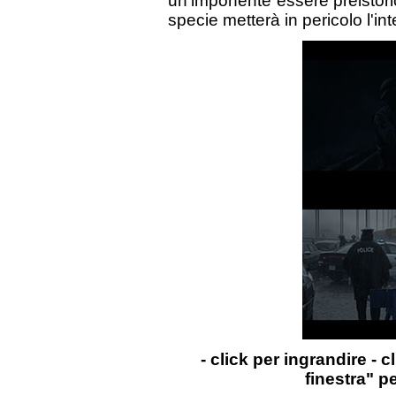
un'imponente essere preistoric
specie metterà in pericolo l'in
- click per ingrandire - c
finestra" p