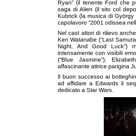
Ryan” (il tenente Ford che pu
saga di Alien (il sito col depo
Kubrick (la musica di György 
capolavoro “2001 odissea nell
Nel cast attori di rilievo an
Ken Watanabe (“Last Samurai”
Night, And Good Luck”) ma
intensamente con visibili emoz
(“Blue Jasmine”), Elizabe
affascinante attrice parigina J
Il buon successo ai botteghin
ad affidare a Edwards il sequ
dedicato a Star Wars.