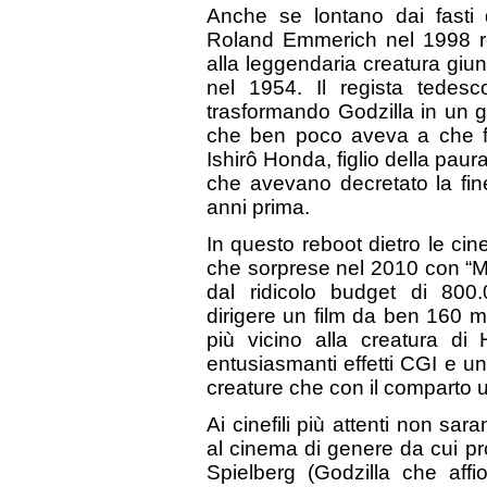
Anche se lontano dai fasti
Roland Emmerich nel 1998 re
alla leggendaria creatura giu
nel 1954. Il regista tedes
trasformando Godzilla in un g
che ben poco aveva a che far
Ishirô Honda, figlio della paur
che avevano decretato la fin
anni prima.
In questo reboot dietro le cin
che sorprese nel 2010 con “Mo
dal ridicolo budget di 800
dirigere un film da ben 160 mi
più vicino alla creatura di 
entusiasmanti effetti CGI e u
creature che con il comparto 
Ai cinefili più attenti non sar
al cinema di genere da cui pr
Spielberg (Godzilla che affi