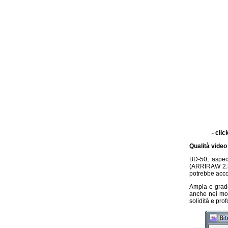
- clic
Qualità video
BD-50, aspect
(ARRIRAW 2.8k,
potrebbe acco
Ampia e grade
anche nei mom
solidità e prof