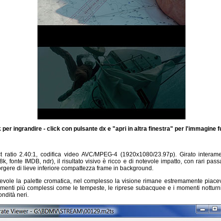
k per ingrandire - click con pulsante dx e "apri in altra finestra" per l'immagine f
 ratio 2.40:1, codifica video AVC/MPEG-4 (1920x1080/23.97p). Girato interamen
 fonte IMDB, ndr), il risultato visivo è ricco e di notevole impatto, con rari passa
rgere di lieve inferiore compattezza frame in background.
vole la palette cromatica, nel complesso la visione rimane estremamente piace
enti più complessi come le tempeste, le riprese subacquee e i momenti notturn
ondità neri.