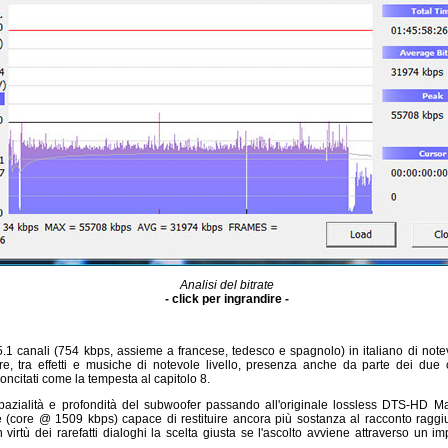
Analisi del bitrate
- click per ingrandire -
.1 canali (754 kbps, assieme a francese, tedesco e spagnolo) in italiano di notev
ore, tra effetti e musiche di notevole livello, presenza anche da parte dei due 
ncitati come la tempesta al capitolo 8.
azialità e profondità del subwoofer passando all'originale lossless DTS-HD Ma
e (core @ 1509 kbps) capace di restituire ancora più sostanza al racconto rag
 virtù dei rarefatti dialoghi la scelta giusta se l'ascolto avviene attraverso un i