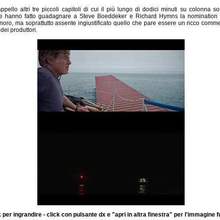
pello altri tre piccoli capitoli di cui il più lungo di dodici minuti su colonna so
e hanno fatto guadagnare a Steve Boeddeker e Richard Hymns la nomination al
oro, ma soprattutto assente ingiustificato quello che pare essere un ricco comme
ei produttori.
k per ingrandire - click con pulsante dx e "apri in altra finestra" per l'immagine f