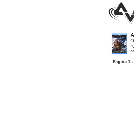
A
C
“U
ne
Pagina 1 -