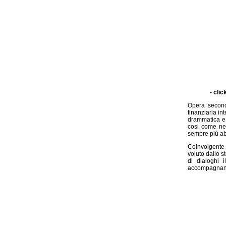
- clic
Opera seconda
finanziaria in
drammatica e 
cosi come nel
sempre più ab
Coinvolgente 
voluto dallo 
di dialoghi 
accompagnano 