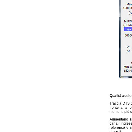
Qualità audio
Traccia DTS 5
fronte anteri
momenti più co
Aumentano sp
canali ingles
reference e in
discreti.