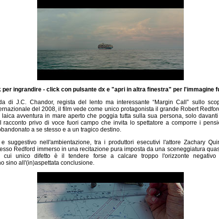
k per ingrandire - click con pulsante dx e "apri in altra finestra" per l'immagine f
 di J.C. Chandor, regista del lento ma interessante “Margin Call” sullo scopp
ternazionale del 2008, il film vede come unico protagonista il grande Robert Redfor
laica avventura in mare aperto che poggia tutta sulla sua persona, solo davanti
 racconto privo di voce fuori campo che invita lo spettatore a comporre i pens
bandonato a se stesso e a un tragico destino.
e suggestivo nell'ambientazione, tra i produttori esecutivi l'attore Zachary Qui
stesso Redford immerso in una recitazione pura imposta da una sceneggiatura quasi 
il cui unico difetto è il tendere forse a calcare troppo l'orizzonte negativo
sino all'(in)aspettata conclusione.