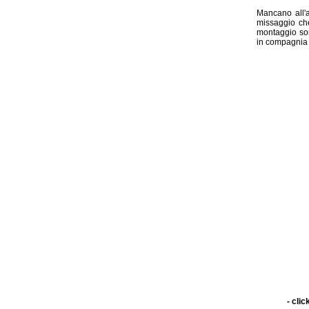
Mancano all'ap
missaggio ch
montaggio son
in compagnia d
- clic