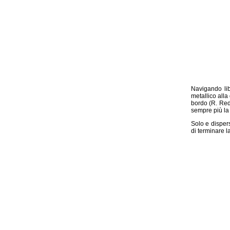
Navigando li
metallico all
bordo (R. Red
sempre più la 
Solo e dispers
di terminare l