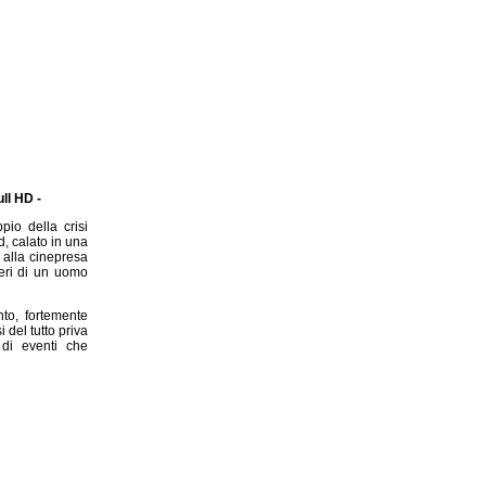
ull HD -
io della crisi
d, calato in una
 alla cinepresa
ieri di un uomo
nto, fortemente
del tutto priva
 di eventi che