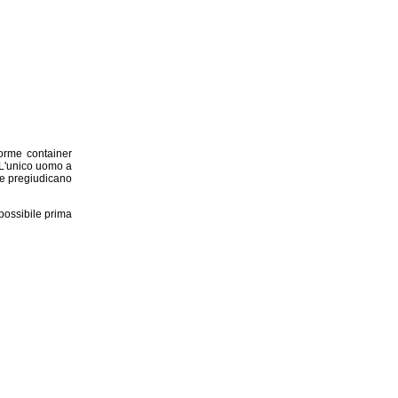
orme container
 L'unico uomo a
se pregiudicano
possibile prima