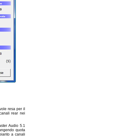
ole resa per il
canali rear nei
ster Audio 5.1
giungendo quota
mpianto a canali