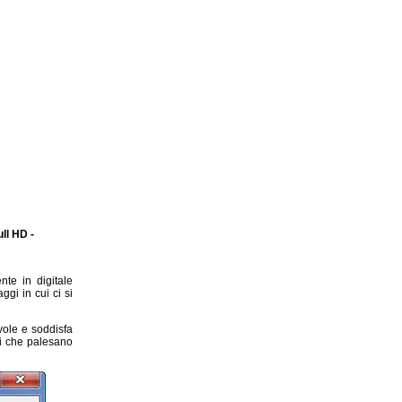
ull HD -
te in digitale
ggi in cui ci si
vole e soddisfa
i che palesano