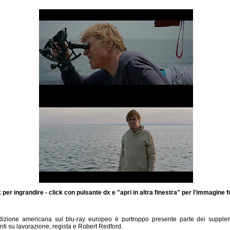
k per ingrandire - click con pulsante dx e "apri in altra finestra" per l'immagine f
edizione americana sul blu-ray europeo è purtroppo presente parte dei supplem
ti su lavorazione, regista e Robert Redford.