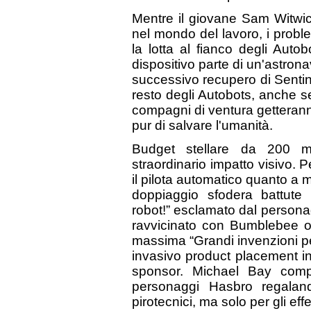
Mentre il giovane Sam Witwicky
nel mondo del lavoro, i proble
la lotta al fianco degli Aut
dispositivo parte di un'astron
successivo recupero di Sentine
resto degli Autobots, anche se i
compagni di ventura getterann
pur di salvare l'umanità.
Budget stellare da 200 mil
straordinario impatto visivo.
il pilota automatico quanto a 
doppiaggio sfodera battute 
robot!” esclamato dal person
ravvicinato con Bumblebee 
massima “Grandi invenzioni per
invasivo product placement in
sponsor. Michael Bay comple
personaggi Hasbro regalan
pirotecnici, ma solo per gli effet