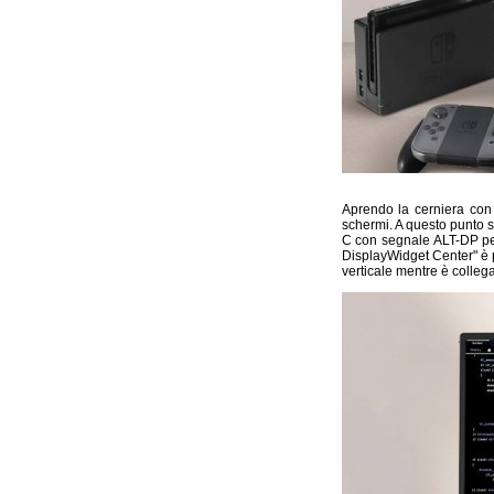
Aprendo la cerniera con 
schermi. A questo punto 
C con segnale ALT-DP per
DisplayWidget Center" è p
verticale mentre è collegat