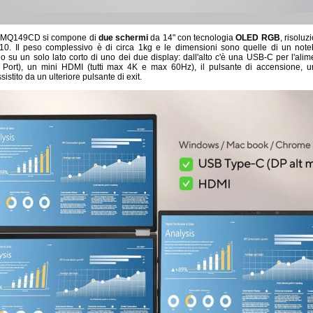
D MQ149CD si compone di
due schermi
da 14" con tecnologia
OLED RGB
, risolu
:10. Il peso complessivo è di circa 1kg e le dimensioni sono quelle di un note
o su un solo lato corto di uno dei due display: dall'alto c'è una USB-C per l'al
 Port), un mini HDMI (tutti max 4K e max 60Hz), il pulsante di accensione, un
stito da un ulteriore pulsante di exit.