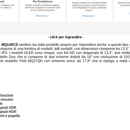
- click per ingrandire -
D MQ149CD
sembra sia stato prodotto proprio per rispondere anche a questo tipo 
ompone di una trentina di modelli, tutti portatili, con dimensioni comprese tra 13,3"
 IPS. I modelli OLED sono cinque, uno full HD con diagonale di 13,3", due molto
odello Duo che si compone di due schermi distinti da 14" con risoluzione di 19
eriore modello Fold MQ17QH con schermo unico da 17,9" che si ripiega a metà
 funzioni
 consumi
lo
egnali SDR
egnali HDR
oni e pagella