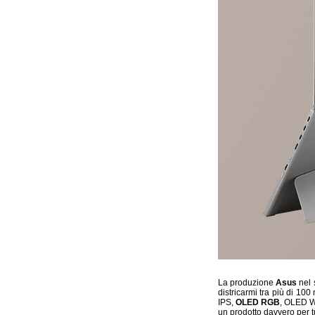
La produzione
Asus
nel 
districarmi tra più di 1
IPS,
OLED RGB
, OLED 
un prodotto davvero per tu