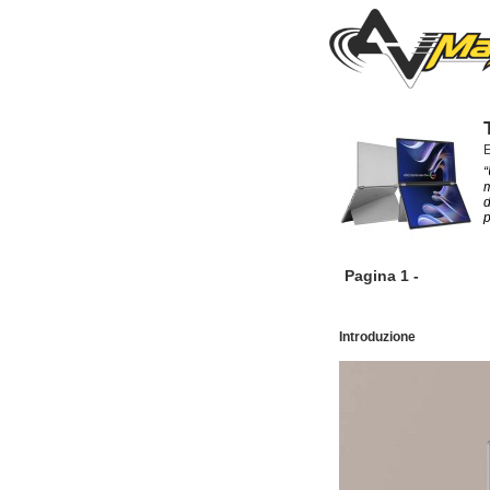
E
“
m
d
p
Pagina 1 -
Introduzione