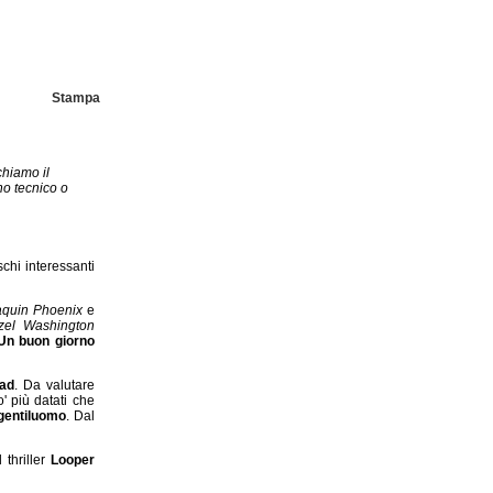
Stampa
chiamo il
no tecnico o
schi interessanti
aquin Phoenix
e
zel Washington
Un buon giorno
ad
. Da valutare
' più datati che
 gentiluomo
. Dal
l thriller
Looper