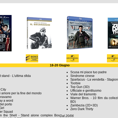
18-20 Giugno
Scusa mi piace tuo padre
t stand - L'ultima sfida
Sindrome cinese
Spartacus - La vendetta - Stagio
Tootsie
Top Gun (3D)
City
Ufficiale e gentiluomo
 amore per la fine del mondo
Viale del tramonto
eravamo
Warner Bros. - 10 film da colle
ay a word
BD)
del porto
Zambezia (2D+3D)
irl
Zero Dark Thirty
er Squad
in the Shell - Stand alone complex Box
Dal 20/06