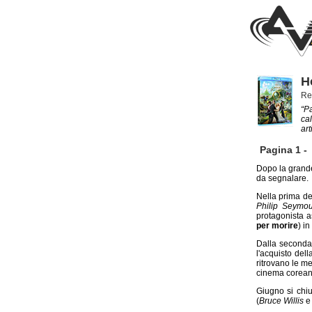
H
Re
“Pa
cal
art
Pagina 1 -
Dopo la grande 
da segnalare.
Nella prima de
Philip Seymo
protagonista a
per morire
) i
Dalla seconda
l'acquisto del
ritrovano le m
cinema coreano
Giugno si chi
(
Bruce Willis