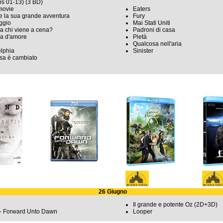
s 01-13) (3 BD)
movie
Eaters
o e la sua grande avventura
Fury
aggio
Mai Stati Uniti
a chi viene a cena?
Padroni di casa
ia d'amore
Pietà
Qualcosa nell'aria
lphia
Sinister
sa è cambiato
26 Giugno
Il grande e potente Oz (2D+3D)
 - Forward Unto Dawn
Looper