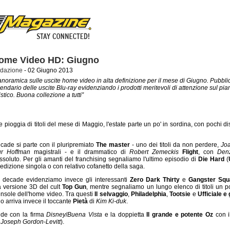
ome Video HD: Giugno
dazione
- 02 Giugno 2013
noramica sulle uscite home video in alta definizione per il mese di Giugno. Pubbli
endario delle uscite Blu-ray evidenziando i prodotti meritevoli di attenzione sul pia
istico. Buona collezione a tutti”
pioggia di titoli del mese di Maggio, l'estate parte un po' in sordina, con pochi di
cade si parte con il pluripremiato
The master
- uno dei titoli da non perdere,
Jo
ur Hoffman
magistrali - e il drammatico di
Robert Zemeckis
Flight
, con
Den
ssoluto. Per gli amanti del franchising segnaliamo l'ultimo episodio di
Die Hard
(
n edizione singola o con relativo cofanetto della saga.
 decade evidenziamo invece gli interessanti
Zero Dark Thirty
e
Gangster Squ
la versione 3D del cult
Top Gun
, mentre segnaliamo un lungo elenco di titoli un po
ensole dell'home video. Tra questi
Il selvaggio
,
Philadelphia
,
Tootsie
e
Ufficiale e
 arriva invece il toccante
Pietà
di
Kim Ki-duk
.
ude con la firma
Disney
/
Buena Vista
e la doppietta
Il grande e potente Oz
con i
e
Joseph Gordon-Levitt
).