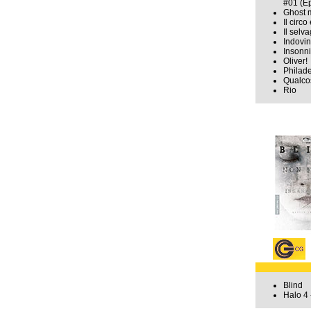
#01 (Ep
Ghost 
Il circ
Il selv
Indovin
Insonn
Oliver!
Philade
Qualco
Rio
Blind
Halo 4