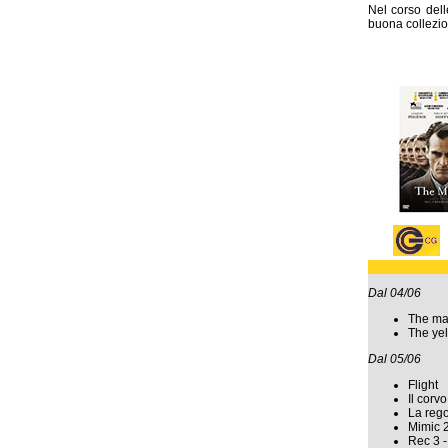
Nel corso del
buona collezio
Dal 04/06
The ma
The ye
Dal 05/06
Flight
Il corvo
La rego
Mimic 
Rec 3 -