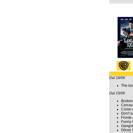
Dal 18/06
The las
Dal 19/06
Broken 
Cercasi
Come 
Don't s
Fronte 
Funny G
Gangst
Ghost 