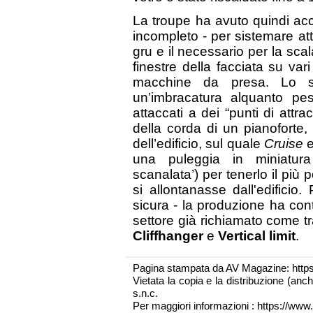
La troupe ha avuto quindi acc
incompleto - per sistemare at
gru e il necessario per la sca
finestre della facciata su va
macchine da presa. Lo 
un’imbracatura alquanto pe
attaccati a dei “punti di attr
della corda di un pianoforte, 
dell’edificio, sul quale
Cruise
e
una puleggia in miniatura
scanalata’) per tenerlo il più 
si allontanasse dall'edificio.
sicura - la produzione ha cont
settore già richiamato come tra
Cliffhanger
e
Vertical limit
.
Pagina stampata da AV Magazine: http
Vietata la copia e la distribuzione (an
s.n.c.
Per maggiori informazioni : https://www.