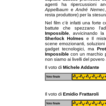
agenti ha ripercussioni a
Appelbaum
e
André Nemec
resta produttore) per la stesur
Nel film c'è infatti una for
battute che spezzano l'adr
Impossible
, avvicinando la
Sherlock Holmes
e Il mis
scene emozionanti, soluzioni 
gadget tecnologici, ma
Pro
Impossible
con un marchio 
non siamo ai livelli del povero
Il voto di
Michele Addante
Voto finale
Il voto di
Emidio Frattaroli
Voto finale