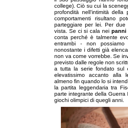
college). Ciò su cui la sceneg
profondità nell’intimità del
comportamenti risultano pote
parteggiare per lei. Per due m
vista. Se ci si cala nei
panni 
conta perché è talmente evolu
entrambi - non possiamo c
nonostante i difetti già elenc
non va come vorrebbe. Se inv
previsto dalle regole non scri
a tutta la serie fondato sul co
elevatissimo accanto alla l
almeno fin quando lo si inten
la partita leggendaria tra F
parte integrante della Guerr
giochi olimpici di quegli anni.