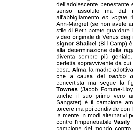
dell’adolescente benestante 
senso assoluto ma dal m
all’abbigliamento
en vogue
ri
Ann-Margret (se non avete anc
stile di Beth potete guardare 
video originale di Venus degli
signor Shaibel
(Bill Camp) è
alla determinazione della rag
diventa sempre più geniale
perfetta sopravvivente da cui 
cosa.
Alma
, la madre adottiva
che a causa del
panico d
concertista ma segue la fi
Townes
(Jacob Fortune-Lloyd
anche il suo primo vero 
Sangster) è il campione amer
torcere ma poi condivide con 
la mente in modi alternativi p
contro l’impenetrabile
Vasily
campione del mondo contro 