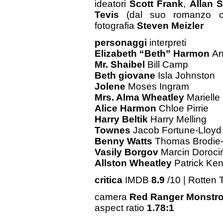
ideatori
Scott Frank
,
Allan S
Tevis
(dal suo romanzo o
fotografia
Steven Meizler
personaggi
interpreti
Elizabeth “Beth” Harmon
An
Mr. Shaibel
Bill Camp
Beth giovane
Isla Johnston
Jolene
Moses Ingram
Mrs. Alma Wheatley
Marielle
Alice Harmon
Chloe Pirrie
Harry Beltik
Harry Melling
Townes
Jacob Fortune-Lloyd
Benny Watts
Thomas Brodie
Vasily Borgov
Marcin Doroci
Allston Wheatley
Patrick Ke
critica
IMDB
8.9
/10 | Rotten
camera
Red Ranger Monstro
aspect ratio
1.78:1