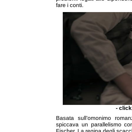
fare i conti.
- clic
Basata sull’omonimo roma
spiccava un parallelismo co
Fischer, La regina degli scacc