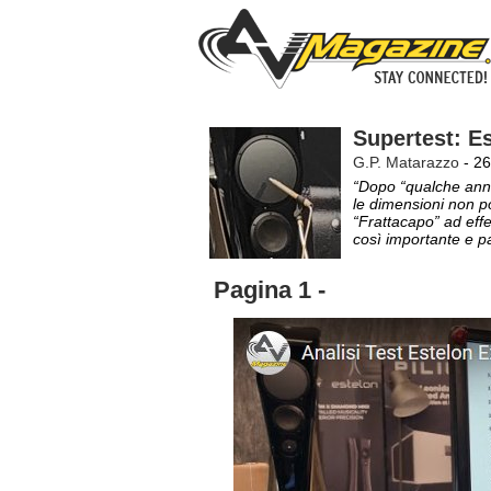
Supertest: E
G.P. Matarazzo
- 26
“Dopo “qualche anno” 
le dimensioni non pot
“Frattacapo” ad effe
così importante e pa
Pagina 1 -