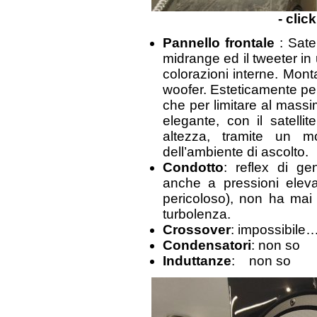
- clic
Pannello frontale
: Satel
midrange ed il tweeter in
colorazioni interne. Mont
woofer. Esteticamente pen
che per limitare al massi
elegante, con il satelli
altezza, tramite un m
dell’ambiente di ascolto.
Condotto
: reflex di ge
anche a pressioni eleva
pericoloso), non ha mai
turbolenza.
Crossover
: impossibile
Condensatori
: non so
Induttanze
: non so