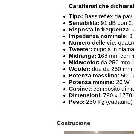
Caratteristiche dichiara
Tipo:
Bass reflex da pav
Sensibilità:
91 dB con 2,
Risposta in frequenza:
2
Impedenza nominale:
3 
Numero delle vie:
quattr
Tweeter:
cupola in diama
Midrange:
168 mm con m
Midwoofer:
da 250 mm in
Woofer:
due da 250 mm i
Potenza massima:
500
Potenza minima:
20 W
Cabinet:
composito di ma
Dimensioni:
790 x 1770 –
Peso:
250 Kg (cadauno)
Costruzione