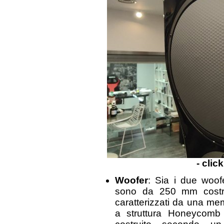
- clic
Woofer
: Sia i due woof
sono da 250 mm costrui
caratterizzati da una m
a struttura Honeycomb