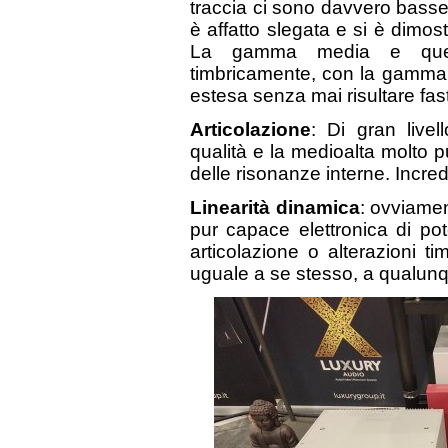
traccia ci sono davvero bas
è affatto slegata e si è dimo
La gamma media e quell
timbricamente, con la gamma a
estesa senza mai risultare f
Articolazione
: Di gran live
qualità e la medioalta molto p
delle risonanze interne. Incred
Linearità dinamica
: ovviamen
pur capace elettronica di po
articolazione o alterazioni ti
uguale a se stesso, a qualunqu