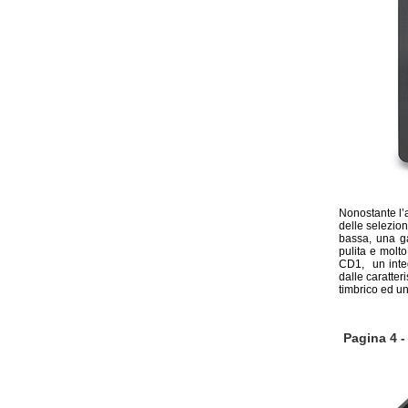
Nonostante l’a
delle selezio
bassa, una ga
pulita e mol
CD1, un integ
dalle caratter
timbrico ed u
Pagina 4 