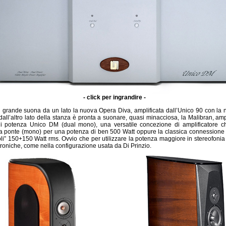
- click per ingrandire -
ù grande suona da un lato la nuova Opera Diva, amplificata dall’Unico 90 con la
all’altro lato della stanza è pronta a suonare, quasi minacciosa, la Malibran, amp
 di potenza Unico DM (dual mono), una versatile concezione di amplificatore c
 ponte (mono) per una potenza di ben 500 Watt oppure la classica connessione 
oli” 150+150 Watt rms. Ovvio che per utilizzare la potenza maggiore in stereofoni
troniche, come nella configurazione usata da Di Prinzio.