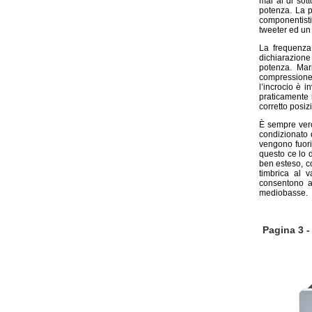
mai al di sot
potenza. La p
componentisti
tweeter ed un
La frequenz
dichiarazione
potenza. Mar
compressione 
l’incrocio è i
praticamente 
corretto posi
È sempre vero
condizionato 
vengono fuori
questo ce lo 
ben esteso, c
timbrica al v
consentono al
mediobasse.
Pagina 3 