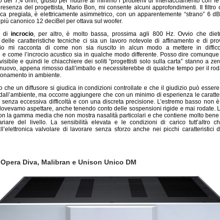
to dei 7,4 ohm, giusto per ridurre al minimo i problemi di interfacciamento con le 
resenza del progettista, Mario Bon, mi consente alcuni approfondimenti. Il filtro 
ca pregiata, è elettricamente asimmetrico, con un apparentemente “strano” 6 dB
 più canonico 12 deciBel per ottava sul woofer.
a di
incrocio
, per altro, è molto bassa, prossima agli 800 Hz. Ovvio che diet
 delle caratteristiche tecniche ci sia un lavoro notevole di affinamento e di pro
io mi racconta di come non sia riuscito in alcun modo a mettere in difficol
e come l’incrocio acustico sia in qualche modo differente. Posso dire comunque 
nvisibile e quindi le chiacchiere dei soliti “progettisti solo sulla carta” stanno a zero
nuovo, appena rimosso dall’imballo e necessiterebbe di qualche tempo per il ro
zionamento in ambiente.
 che un diffusore si giudica in condizioni controllate e che il giudizio può esse
dall’ambiente, ma occorre aggiungere che con un minimo di esperienza le caratteri
 senza eccessiva difficoltà e con una discreta precisione. L’estremo basso non è
dovevamo aspettare, anche tenendo conto delle sospensioni rigide e mai rodate. L
on la gamma media che non mostra nasalità particolari e che contiene molto bene l
ariare del livello. La sensibilità elevata e le condizioni di carico tutt’altro 
l’elettronica valvolare di lavorare senza sforzo anche nei picchi caratteristici 
- Opera Diva, Malibran e Unison Unico DM