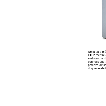
Nella sala pi
CD 2 mentre d
elettroniche
connessione a
potenza di “s
di queste elet