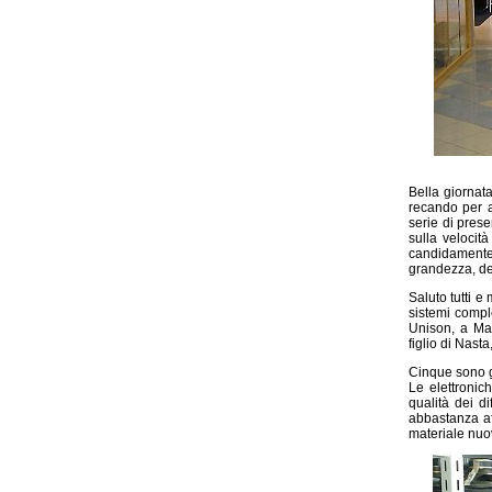
Bella giornata
recando per a
serie di prese
sulla velocit
candidamente 
grandezza, de
Saluto tutti e
sistemi compl
Unison, a Mar
figlio di Nast
Cinque sono gl
Le elettroni
qualità dei d
abbastanza aff
materiale nuo