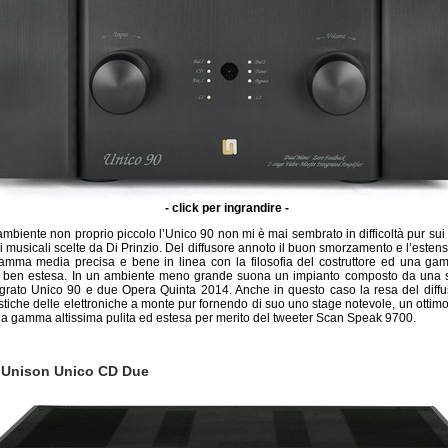
- click per ingrandire -
mbiente non proprio piccolo l’Unico 90 non mi è mai sembrato in difficoltà pur sui 
ni musicali scelte da Di Prinzio. Del diffusore annoto il buon smorzamento e l’este
mma media precisa e bene in linea con la filosofia del costruttore ed una gam
to ben estesa. In un ambiente meno grande suona un impianto composto da una 
rato Unico 90 e due Opera Quinta 2014. Anche in questo caso la resa del diffu
istiche delle elettroniche a monte pur fornendo di suo uno stage notevole, un ottim
na gamma altissima pulita ed estesa per merito del tweeter Scan Speak 9700.
- Unison Unico CD Due