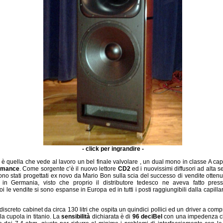
- click per ingrandire -
 è quella che vede al lavoro un bel finale valvolare , un dual mono in classe A cap
rmance
. Come sorgente c’è il nuovo lettore
CD2
ed i nuovissimi diffusori ad alta se
 sono stati progettati ex novo da Mario Bon sulla scia del successo di vendite otten
 in Germania, visto che proprio il distributore tedesco ne aveva fatto pressa
 le vendite si sono espanse in Europa ed in tutti i posti raggiungibili dalla capilla
n discreto cabinet da circa 130 litri che ospita un quindici pollici ed un driver a co
 la cupola in titanio. La
sensibilità
dichiarata è di
96 deciBel
con una impedenza c