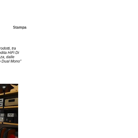
Stampa
dotti, tra
ndita HiFi Di
za, dalle
co Dual Mono”