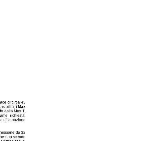
ace di circa 45
nsibilità, i
Max
uto dalla Max 1,
nte richiesta.
re distribuzione
mpressione da 32
he non scende