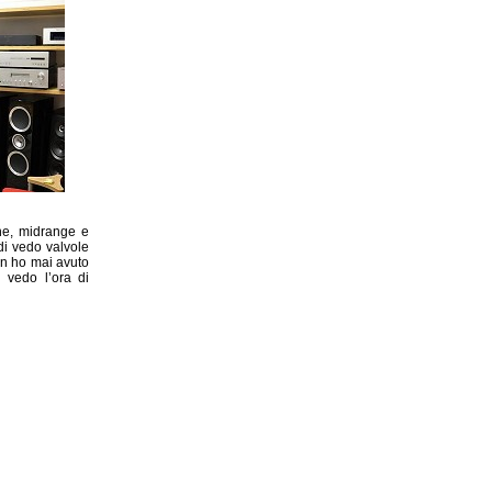
one, midrange e
di vedo valvole
on ho mai avuto
 vedo l’ora di