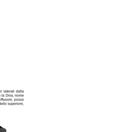
 laterali dalla
n la Diva, nome
iffusore, posso
dello superiore,