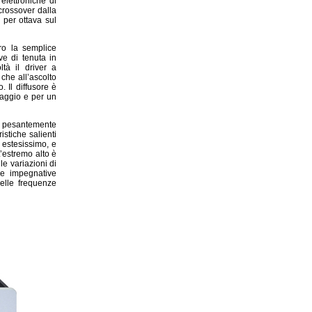
elettroniche di
crossover dalla
 per ottava sul
ro la semplice
ve di tenuta in
tà il driver a
che all’ascolto
. Il diffusore è
daggio e per un
re pesantemente
stiche salienti
 estesissimo, e
’estremo alto è
e variazioni di
che impegnative
delle frequenze