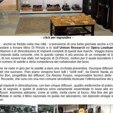
- click per ingrandire -
 - anche se fredda nella mia città - e previsione di una bella giornata anche a Chi
ndare a trovare Mino Di Prinzio e lo staff
Unison Research
ed
Opera Loudspe
ntazioni e di dimostrazioni di impianti completi di questi due marchi. Viaggio tranqui
à imposto dalla consorte, che in questo campo è più precisa di un computer di
di non essere mai stato nel negozio di Di Prinzio, motivo per il quale lasciatemi l
l numero di salette e della competenza dei collaboratori del boss.
 me ne vado in giro per le salette a dare una occhiata preventiva. Ovunque diffusori
eti che suonano. Pian piano vengono fuori tutti i “soliti noti”, da Gianni Nasta, 
io Bon, progettista dei diffusori. Da Alessio Fusaro, responsabile tecnico delle e
a, Riccardo, che cura con una non comune sensibilità musicale l’ottimizzazione dei p
i impianti in dimostrazione, con ben cinque diffusori , quattro elettroniche di potenz
che di segnale e quelle di potenza sono variamente assemblate in base alle es
iffusori. Insomma abbiamo, come al solito, molta carne al fuoco. Alla fine del giro
ollate in verità, il Mino nazionale mi guida nel laboratorio, nel deposito
vintage
e
vo.