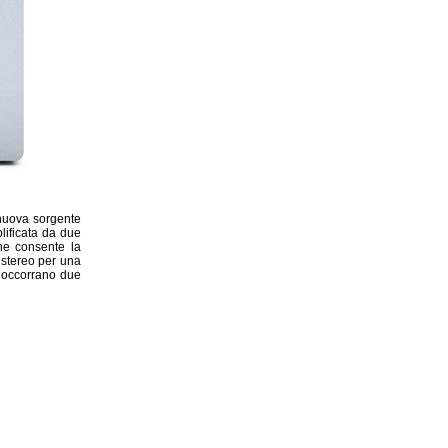
 nuova sorgente
lificata da due
he consente la
stereo per una
a occorrano due