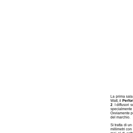
La prima sala
Watt, il
Perfo
2
. I diffusori
specialmente
Ovviamente poi
del marchio.
Si tratta di u
millimetri con