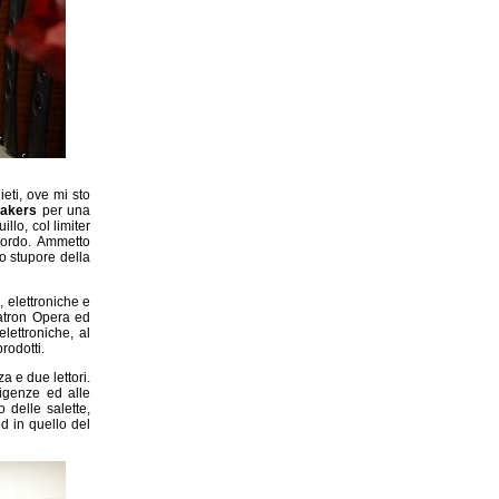
eti, ove mi sto
akers
per una
llo, col limiter
 bordo. Ammetto
o stupore della
, elettroniche e
patron Opera ed
lettroniche, al
rodotti.
a e due lettori.
igenze ed alle
 delle salette,
d in quello del