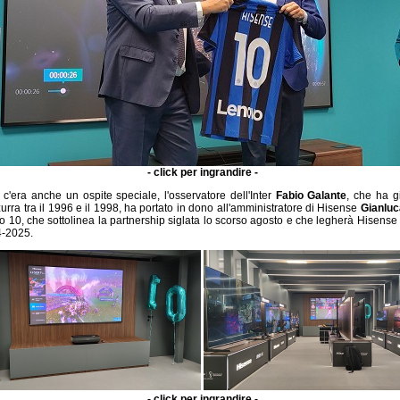
- click per ingrandire -
ti c'era anche un ospite speciale, l'osservatore dell'Inter
Fabio Galante
, che ha g
rra tra il 1996 e il 1998, ha portato in dono all'amministratore di Hisense
Gianluc
10, che sottolinea la partnership siglata lo scorso agosto e che legherà Hisense e 
4-2025.
- click per ingrandire -