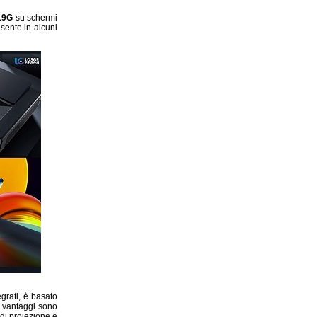
L9G
su schermi
esente in alcuni
grati, è basato
I vantaggi sono
di proiezione e