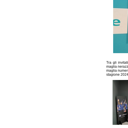
Tra gli invita
maglia nerazzu
maglia numero 
stagione 202