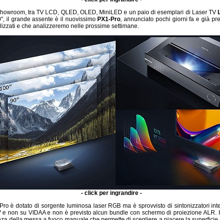
showroom, tra TV LCD, QLED, OLED, MiniLED e un paio di esemplari di Laser TV
", il grande assente è il nuovissimo
PX1-Pro
, annunciato pochi giorni fa e già pr
lizzati e che analizzeremo nelle prossime settimane.
- click per ingrandire -
Pro è dotato di sorgente luminosa laser RGB ma è sprovvisto di sintonizzatori inte
 e non su VIDAA e non è previsto alcun bundle con schermo di proiezione ALR. 
nza della messa a fuoco manuale che permette di scegliere a piacere la superficie 