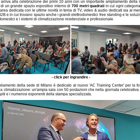
a arriva alla celebrazione dei primi 10 anni con un importante ampliamento della 
a di un grande spazio espositivo interno di
700 metri quadrati
in cui ogni categoria
 area dedicata con le ultime novità in tema di TV, video & audio dedicati sia al m
2B e in cui trovano spazio anche i grandi elettrodomestici free standing e le soluzi
odomestici e i sistemi di climatizzazione residenziale e professionale.
- click per ingrandire -
pliamento della sede di Milano è dedicato al nuovo 'AC Training Center' per la f
lla climatizzazione: un'ampia sala con 50 postazioni che nella giornata celebrativa
 ospiti e i numerosi esponenti della stampa specializzata.