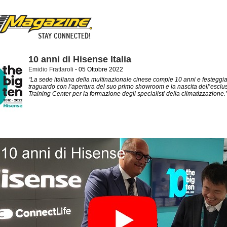
10 anni di Hisense Italia
Emidio Frattaroli
- 05 Ottobre 2022
“La sede italiana della multinazionale cinese compie 10 anni e festeggia
traguardo con l’apertura del suo primo showroom e la nascita dell’esclu
Training Center per la formazione degli specialisti della climatizzazione.