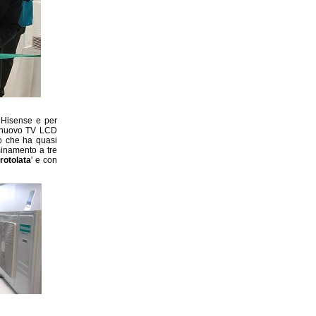
 Hisense e per
l nuovo TV LCD
co che ha quasi
minamento a tre
rotolata
' e con