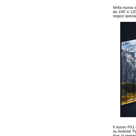
Nella nuova 
da 100" e 120
negozi specia
Il nuovo PX1-
su Android TV
due: la prese