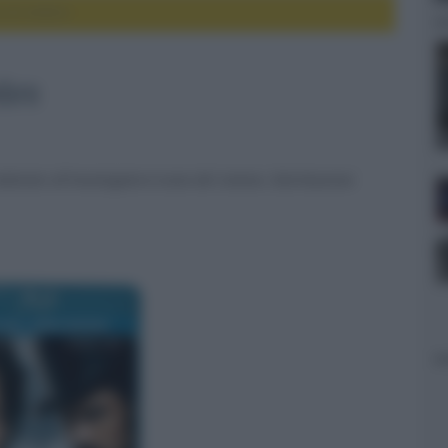
o di ombre
mbre
edicato all'investigatore-icona del cinema. Distribuzione