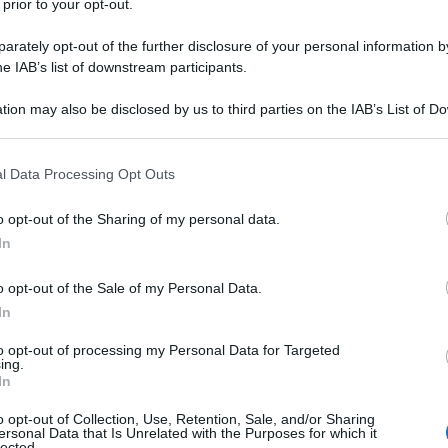
 prior to your opt-out.
rately opt-out of the further disclosure of your personal information by
on approfondimenti sulla lavorazione con apertura
he IAB’s list of downstream participants.
apitoli di approfondimento sulla lavorazione con
tion may also be disclosed by us to third parties on the IAB’s List of 
 BD-Live e persino l'app da scaricare sul proprio
 that may further disclose it to other third parties.
te la visione.
 that this website/app uses one or more Google services and may gath
l Data Processing Opt Outs
including but not limited to your visit or usage behaviour. You may click 
 to Google and its third-party tags to use your data for below specifi
o opt-out of the Sharing of my personal data.
8
ogle consent section.
In
7
o opt-out of the Sale of my Personal Data.
In
8
to opt-out of processing my Personal Data for Targeted
ing.
In
7
o opt-out of Collection, Use, Retention, Sale, and/or Sharing
ersonal Data that Is Unrelated with the Purposes for which it
9
lected.