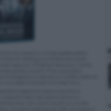
N
tati che mettono in crisi gli equilibri politico-
k Holmes (R. Downey Jr.) si renderà ben presto
ale superiore, il Professor Moriarty (J. Harris),
rtale partita a scacchi. Il fine e pericoloso
co investigatore e scatenare un conflitto bellico di
n uno degli uomini più ricchi della Terra.
 attentati di apparente matrice anarchica a
un magnate indiano del cotone mentre un
teriosamente. Non eventi casuali ma una fitta
ssore, che dovrà vedersela più volte con Holmes e