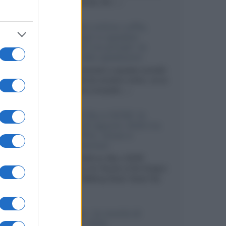
internazionali, film...»
Vendere online cuffie,
auricolari e speaker
portatili tra privati: la
guida alle spedizioni
Cuffie, auricolari e speaker portatili
sono facili da vendere online, ma le
dimensioni compatte...»
Novità Sky e NOW: le
uscite di agosto 2026 tra
serie, film, show e
documentari
Agosto 2026 su Sky e NOW
prosegue con House of the Dragon
3 e The Walking Dead: Dead City
3,...»
Disney+, le novità di
agosto 2026