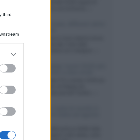
primo pannello OLED capace di
mantenere una luminanza...»
 third
KEF LS Luxe, diffusori attivi
wireless
Downstream
KEF svela un nuovo sistema senza
fili di fascia alta, frutto della
collaborazione con il designer...»
er and store
to grant or
ed purposes
LG Display: nuovi OLED più
economici a due strati
Per rendere TV e monitor OLED più
accessibili, LG Display sta
sviluppando pannelli Tandem...»
Netflix: tutte le novità in
uscita in Italia ad agosto
2026
Agosto 2026 porta su Netflix Italia
nuove stagioni molto attese, serie