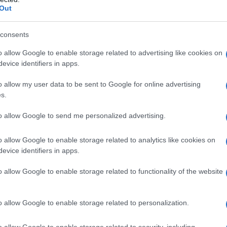
Out
8
consents
Torna alla Home
o allow Google to enable storage related to advertising like cookies on
evice identifiers in apps.
o allow my user data to be sent to Google for online advertising
s.
to allow Google to send me personalized advertising.
Whatsapp
Stampa l'articolo
o allow Google to enable storage related to analytics like cookies on
evice identifiers in apps.
o allow Google to enable storage related to functionality of the website
Home Video HD:
Sherlock
Maggio
Holmes: gioco di
ombre
Panoramica sulle
o allow Google to enable storage related to personalization.
Robert Downey Jr.
uscite home video
riprende il ruolo
in alta definizione
o allow Google to enable storage related to security, including