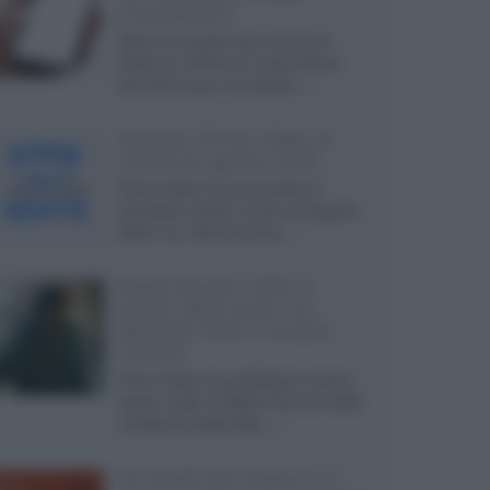
smartphone
Dietro le funzioni più comuni di
Android e iPhone si nascondono
strumenti poco conosciuti...»
Amazon Prime Video le
novità di agosto 2026
Prime Video ha annunciato le
principali novità in arrivo ad agosto
2026: tra i titoli di punta...»
Blade Runner 2099, il
teaser della serie con
Michelle Yeoh e Hunter
Schafer
Prime Video ha pubblicato il primo
teaser trailer di Blade Runner 2099,
miniserie ambientata...»
Gli Anelli del Potere 3, il