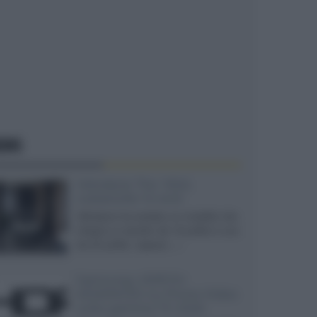
EWS
Velodyne The 1824,
subwoofer hi-end
Velodyne ha svelato un modello che
integra un woofer da 18 pollici e uno
da 24 pollici, capace...»
Samsung: HDR10+
ADVANCED su Prime Video
sulla gamma TV 2026