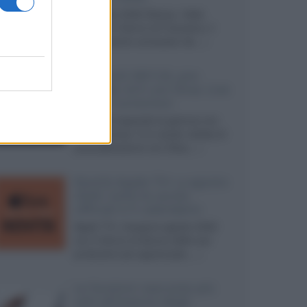
Ad agosto 2026 Disney+ Italia
propone il ritorno di Futurama, il
nuovo evento conclusivo de...»
McIntosh MX124, pre-
decoder A/V con Dirac Live
Room Correction
McIntosh espande la gamma con
un'elettronica 13.4 canali, dotata di
autocalibrazione con Dirac...»
Novità Apple TV+ a agosto
2026: tutte le uscite
ufficiali e il calendario
Apple TV+ inaugura agosto 2026
con il ritorno di alcune delle sue
produzioni più apprezzate,...»
Le funzioni nascoste più
utili all’interno degli