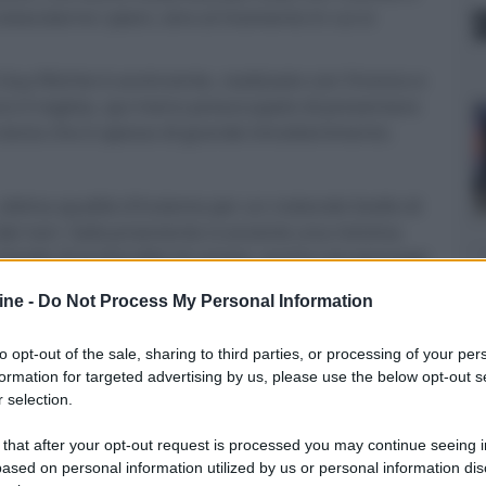
ostacolarne i piani, sino al momento in cui si
Guy Ritchie è avvincente, realizzato con l’ironico e
no il regista, qui meno preoccupato di presentare
 storia che è spesso di grande intrattenimento.
ttima qualità d'insieme per un notevole livello di
à dei neri. Saltuariamente si avverte una minima
 livello di profondità di campo, anche nei passaggi
 tendono a scemare nelle sequenze al ralenty.
ine -
Do Not Process My Personal Information
to opt-out of the sale, sharing to third parties, or processing of your per
ps) offre un ascolto nella media della codifica AC-3,
formation for targeted advertising by us, please use the below opt-out s
beranti momenti. Un esempio su tutti potrebbe
 selection.
 con gli sgherri di Moriarty al cap. 5. Di tutt'altra
nali (core @ 1509 kbps) con dialoghi ottimamente
 that after your opt-out request is processed you may continue seeing i
enti discreti ed effetti con maggiore presenza,
ased on personal information utilized by us or personal information dis