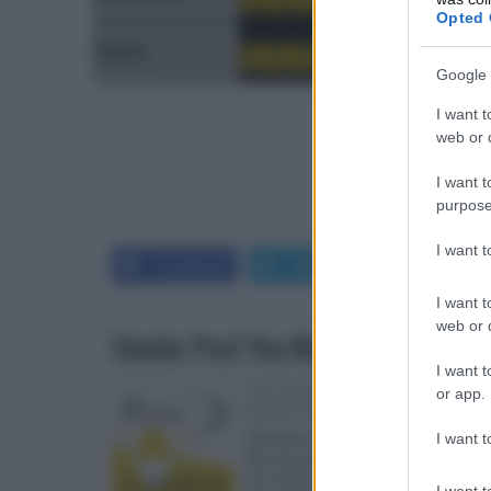
Opted 
Extra
Google 
I want t
web or d
I want t
purpose
I want 
Facebook
Twitter
LinkedIn
I want t
web or d
Similar Post You May Like
I want t
Top Vendite HD:
or app.
Aprile 2012
Classifica dei 10
I want t
Blu-ray più venduti
nel mese di Aprile,
I want t