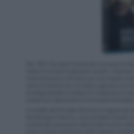
Nel 1891 l'Europa è scossa da una serie di atten
militari tra le più importanti nazioni. Sherloc
conto di avere a che fare con una mente crimin
sorta di nemesi con cui inizia a giocare una mo
stratega desidera mettere in imbarazzo il miti
proporzioni devastanti che lo trasformerebbe i
Il suicidio del Principe d'Austria è seguito da
Strasburgo e Vienna, uno scandalo investe 
industriale americano dell'acciaio muore mis
trama creata nell'ombra dallo spietato profe