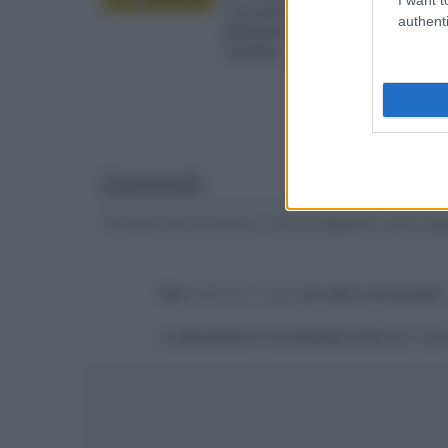
una puntuale
authenti
elaborazione
Univideo... »
Commenti
Gli autori dei commenti, e non la redazione, sono respo
Devi
effettuare il login
per poter commentare
La discussione è consultabile anche
qui
, sul