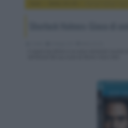
Home
media, hd e 4k
Sherlock Holmes: Gioc
Sherlock Holmes: Gioco di o
CineMan
22 Maggio 2012
media, hd e 4k
Il regista Guy Ritchie in un nuovo avvincente racconto d
dell'edizione Blu-ray curata da Warner Home Video