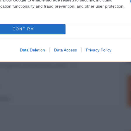
dell'investigatore
per il mese di
cation functionality and fraud prevention, and other user protection.
nato dalla penna di
Maggio.
Sir Arthur Conan...
Pubblichiamo... »
»
CONFIRM
Data Deletion
Data Access
Privacy Policy
nsabili dei contenuti da loro inseriti -
Info
 forum.