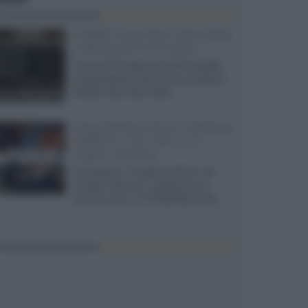
XGIMI Titan Noir Ultra Max
a Bologna il 23 luglio
Giovedì 23 luglio da Audio Quality,
presentazione del nuovo proiettore
XGIMI Titan Noir Ultra...
Sony Bravia 9 II vs. Hisense
UR9S vs. TCL C8L il 13
luglio a Roma
Il prossimo 13 luglio a Roma, da
Gruppo Garman, ripeteremo lo
shoot-out tra i TV RGB Mini-LED...