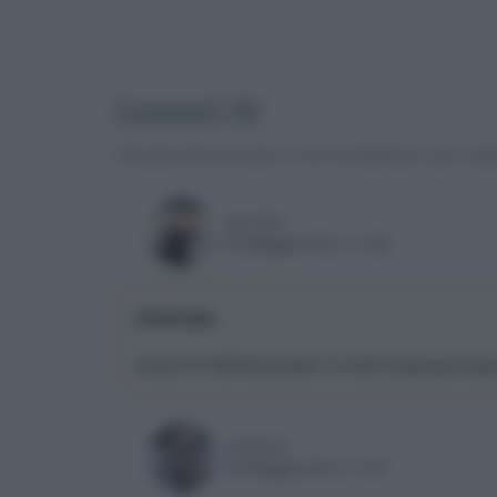
Commenti (8)
Gli autori dei commenti, e non la redazione, sono respo
gio1981
03 Maggio 2012, 11:00
Immortals
evvai !!!è 16/9 full-screen !!! in 3d :D pensavo fos
ellebiser
03 Maggio 2012, 11:21