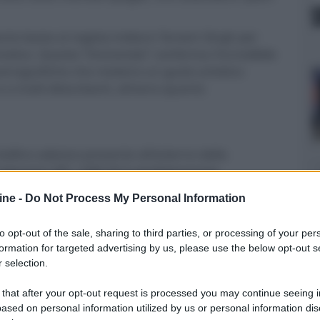
anto basta al regista indiano Tarsem Singh per
motivo. Questo “Immortals” conferma l'incredibile
scenografiche che rivelano un gusto artistico
 e a tratti disturbanti, almeno quanto
ollino adesivo presente all'esterno della
televisori 3D”, il BD-50 è perfettamente
ifica video AVC/MPEG-4 (24p). Come per “The Cell”
ine -
Do Not Process My Personal Information
sce per condizionare il senso di profondità di
nti.
to opt-out of the sale, sharing to third parties, or processing of your per
und e nei passaggi maggiormente contrastati. Il
formation for targeted advertising by us, please use the below opt-out s
non identico all'originale 1.85:1 (che per contro
 selection.
e americana). Conscio del potenziale delle tre
 that after your opt-out request is processed you may continue seeing i
re' con passaggi a effetto e un notevole carico di
ased on personal information utilized by us or personal information dis
 lo spettacolo è eccellente, con il 3D