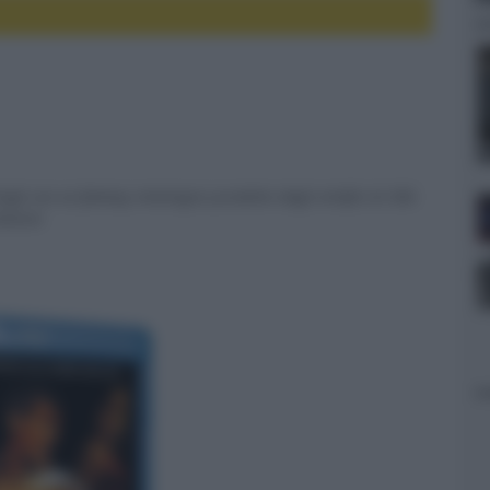
ingh con un fantasy mitologico prodotto dagli artefici di 300.
ibution