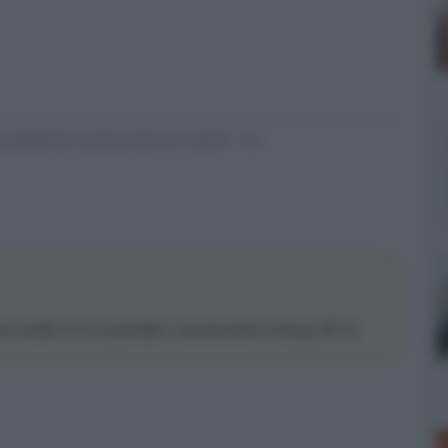
nsabili dei contenuti da loro inseriti -
Info
se il solito 21:9, lo prendero' sicuramente in bluray 3D :D