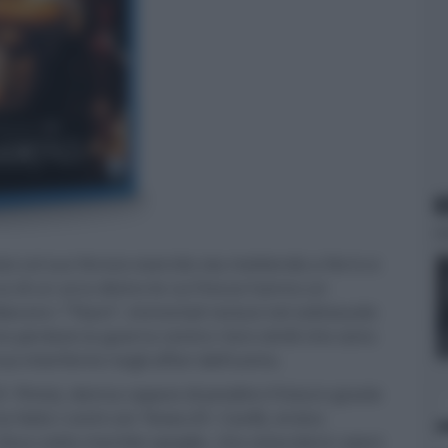
N
e) col suo feroce esercito sta mettendo a ferro e
rca di un arco divino le cui frecce hanno un
erare i “Titani”, immortali reclusi nel sottosuolo
 perduto la guerra contro i loro simili che sono
za interferire negli affari dell'uomo.
(F. Pinto), donna capace di predire il futuro grazie
 fatto i conti con Teseo (H. Cavill), eroico
s sotto mentite spoglie, che ostacolerà i piani