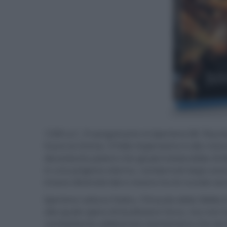
1200 a.C. Il sanguinario re Iperione (M. Rourk
fuoco la Grecia. Il folle imperatore è alla rice
devastante potere che gli permetterebbe di lib
in una prigione eterna, condannati dopo avere
invece diventati dei e vivono tra le nuvole sen
Iperione cattura Fedra, l'Oracolo della Sibilla 
alla quale spera di localizzare l'arco, ma non ha
combattente addestrato nientemeno che da Zeu