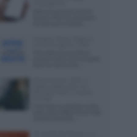
smartphone
Dietro le funzioni più comuni di
Android e iPhone si nascondono
strumenti poco conosciuti...»
Amazon Prime Video le
novità di agosto 2026
Prime Video ha annunciato le
principali novità in arrivo ad agosto
2026: tra i titoli di punta...»
Blade Runner 2099, il
teaser della serie con
Michelle Yeoh e Hunter
Schafer
Prime Video ha pubblicato il primo
teaser trailer di Blade Runner 2099,
miniserie ambientata...»
Gli Anelli del Potere 3, il