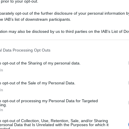
 prior to your opt-out.
) che rivela minimo ghosting. Schema colore con
rately opt-out of the further disclosure of your personal information by
he IAB’s list of downstream participants.
@ 1509 kbps) in italiano e inglese, entrambe di
tion may also be disclosed by us to third parties on the IAB’s List of 
 that may further disclose it to other third parties.
ti discreti, sostanza anche da parte del
è relegata ai momenti più concitati e
 that this website/app uses one or more Google services and may gath
l Data Processing Opt Outs
derato un limite ciò che appare come scelta
including but not limited to your visit or usage behaviour. You may click 
 to Google and its third-party tags to use your data for below specifi
o opt-out of the Sharing of my personal data.
ogle consent section.
In
ome “Scene tagliate”, compreso un inizio
o opt-out of the Sale of my Personal Data.
o per contro presenti 25' minuti di “scene
In
ate” evidentemente messe insieme in un unico
to opt-out of processing my Personal Data for Targeted
ing.
ca, quattro approfondimenti sulla lavorazione: la
In
 la colonna sonora. Presente anche il teaser 3D
o opt-out of Collection, Use, Retention, Sale, and/or Sharing
cinematografico originale 1.85:1. Rispetto al Blu-
ersonal Data that Is Unrelated with the Purposes for which it
lected.