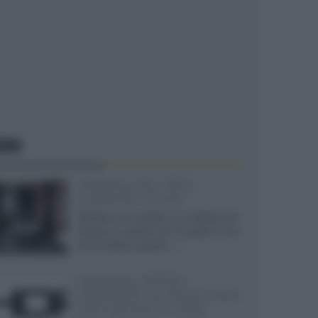
EWS
Velodyne The 1824,
subwoofer hi-end
Velodyne ha svelato un modello che
integra un woofer da 18 pollici e uno
da 24 pollici, capace...»
Samsung: HDR10+
ADVANCED su Prime Video
sulla gamma TV 2026