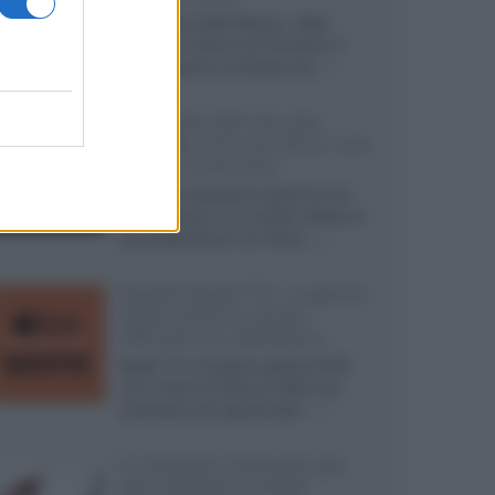
Ad agosto 2026 Disney+ Italia
propone il ritorno di Futurama, il
nuovo evento conclusivo de...»
McIntosh MX124, pre-
decoder A/V con Dirac Live
Room Correction
McIntosh espande la gamma con
un'elettronica 13.4 canali, dotata di
autocalibrazione con Dirac...»
Novità Apple TV+ a agosto
2026: tutte le uscite
ufficiali e il calendario
Apple TV+ inaugura agosto 2026
con il ritorno di alcune delle sue
produzioni più apprezzate,...»
Le funzioni nascoste più
utili all’interno degli