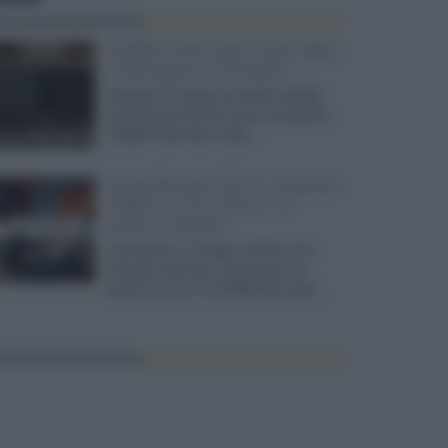
XGIMI Titan Noir Ultra Max
a Bologna il 23 luglio
Giovedì 23 luglio da Audio Quality,
presentazione del nuovo proiettore
XGIMI Titan Noir Ultra...
Sony Bravia 9 II vs. Hisense
UR9S vs. TCL C8L il 13
luglio a Roma
Il prossimo 13 luglio a Roma, da
Gruppo Garman, ripeteremo lo
shoot-out tra i TV RGB Mini-LED...