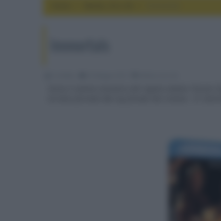
Home
media, hd e 4k
Immortals
Immortals
CineMan
03 Maggio 2012
media, hd e 4k
Torna il cinema visionario del regista indiano Tarsem S
Un disco formato Blu-ray firmato Rai Cinema - 01 Distr