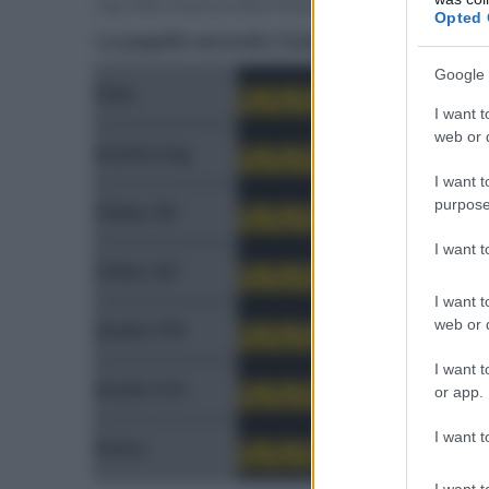
ray USA manca solo il fumetto digitale ispirato 
Opted 
La pagella secondo CineMan
Google 
Film
I want t
web or d
Authoring
I want t
purpose
Video 3D
I want 
Video 2D
I want t
web or d
Audio ITA
I want t
Audio V.O.
or app.
I want t
Extra
I want t