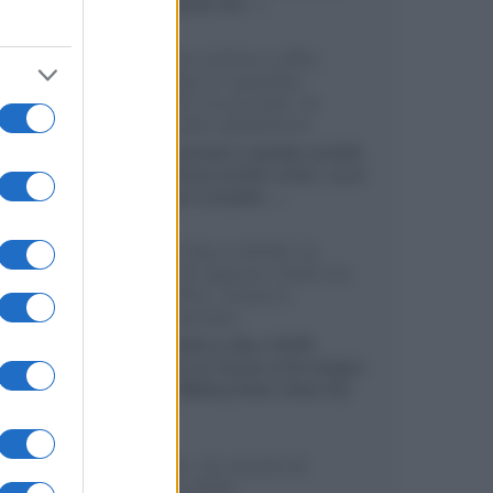
internazionali, film...»
Vendere online cuffie,
auricolari e speaker
portatili tra privati: la
guida alle spedizioni
Cuffie, auricolari e speaker portatili
sono facili da vendere online, ma le
dimensioni compatte...»
Novità Sky e NOW: le
uscite di agosto 2026 tra
serie, film, show e
documentari
Agosto 2026 su Sky e NOW
prosegue con House of the Dragon
3 e The Walking Dead: Dead City
3,...»
Disney+, le novità di
agosto 2026