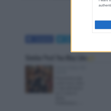
authenti
Facebook
Twitter
LinkedIn
Similar Post You May Like
Home Video HD:
Aprile
Panoramica sulle
uscite home video
in alta definizione
per il mese di
Aprile.
Pubblichiamo... »