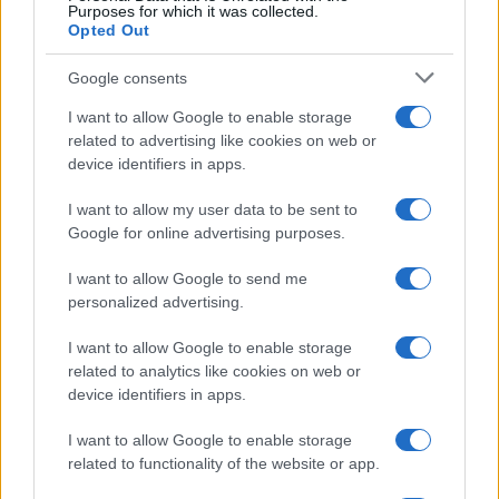
Purposes for which it was collected.
Opted Out
Google consents
I want to allow Google to enable storage
related to advertising like cookies on web or
device identifiers in apps.
I want to allow my user data to be sent to
Google for online advertising purposes.
I want to allow Google to send me
personalized advertising.
I want to allow Google to enable storage
related to analytics like cookies on web or
AV Magazine
è membro EISA dal 2019
device identifiers in apps.
all'interno del Mobile Devices Expert Group
I want to allow Google to enable storage
Per informazioni:
www.eisa.eu
related to functionality of the website or app.