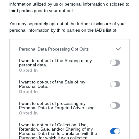
information utilized by us or personal information disclosed to
third parties prior to your opt-out.
You may separately opt-out of the further disclosure of your
personal information by third parties on the IAB’s list of
downstream participants.
Personal Data Processing Opt Outs
This information may also be disclosed by us to third parties
on the IAB’s List of Downstream Participants that may further
I want to opt-out of the Sharing of my
disclose it to other third parties.
personal data.
Opted In
Please note that this website/app uses one or more Google
services and may gather and store information including but
I want to opt-out of the Sale of my
Personal Data.
not limited to your visit or usage behaviour. You may click to
Opted In
grant or deny consent to Google and its third-party tags to
use your data for below specified purposes in below Google
I want to opt-out of processing my
consent section.
Personal Data for Targeted Advertising.
Opted In
I want to opt-out of Collection, Use,
Retention, Sale, and/or Sharing of my
Personal Data that Is Unrelated with the
Purposes for which it was collected.