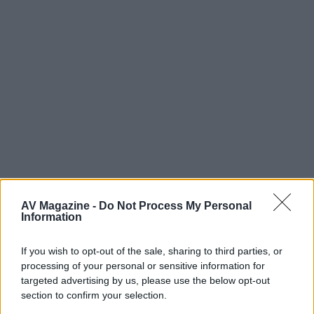
AV Magazine -
Do Not Process My Personal
Information
If you wish to opt-out of the sale, sharing to third parties, or
processing of your personal or sensitive information for
targeted advertising by us, please use the below opt-out
section to confirm your selection.